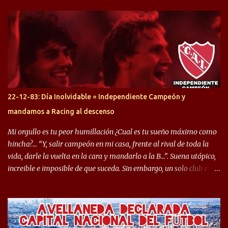
arrancamos con alguien que esta con un gran presente en el
Halcón de Varela, como lo es Brian Romero, quien paso a
préstamo allí durante el último mercado de pases y ha rendido de
gran manera, convirtiendo goles importantes, sobre todo en la
copa sudamericana. Pero no sucedió lo mismo en cuanto al
rendimiento que ha producido en el Rojo. Pasando a jugadores que
jugaron en Defensa y ahora están en el rojo, tenemos a la dupla
Gastón Togni y Domingo Blanco, donde ambos explotaron
22-12-83: Día Inolvidable = Independiente Campeón y
futbolísticamente hablando en el equipo de Varela, donde, por
mandamos a Racing al descenso
ejemplo, el caso de Mingo llego a ser tenido en cuenta para el
Seleccionado Argentino, rendimiento que aún no ha logrado
Mi orgullo es tu peor humillación ¿Cual es tu sueño máximo como
mostrar en Independiente. En e...
hincha?… “Y, salir campeón en mi casa, frente al rival de toda la
vida, darle la vuelta en la cara y mandarlo a la B…”. Suena utópico,
increible e imposible de que suceda. Sin embargo, un solo club en el
mundo se dió ese lujo y fue el Club Atlético Independiente. Los
hinchas del "Rojo" tienen un doble festejo. Por un lado, la el
campeonato del '83 año consagratorio para el Rojo y, por el otro, el
haber mandado al descenso a su eterno rival. 22 de diciembre de