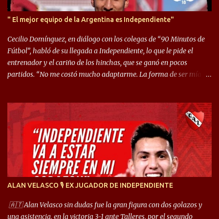
" El mejor equipo de la Argentina es Independiente"
Cecilio Domínguez, en diálogo con los colegas de “90 Minutos de
Fútbol”, habló de su llegada a Independiente, lo que le pide el
entrenador y el cariño de los hinchas, que se ganó en pocos
partidos. “No me costó mucho adaptarme. La forma de ser mía
me ayuda a que me adapte rápidamente, soy un hombre alegre y
abierto. Creo que lo estoy haciendo muy bien. Cuando llegué,
llegué a un Independiente que juega muy dinámico y me gusta
mucho. Me favorece por la forma de jugar mía y eso también
ayudó a que me adapte”. “Me siento mejor por izquierda, pero me
gusta mucho jugar de 9, y juego sin problemas por derecha
también. Jugar de 9 y de extremo por izquierda es diferente. A mi
me gusta jugar por fuera, porque tengo mas posibilidades de
encarar, de enganchar. Pero yo soy un hombre que pica mucho y
ALAN VELASCO 🎙 EX JUGADOR DE INDEPENDIENTE
cuando juego de 9 me gusta, porque estoy un poco más cerca del
arco y tengo más posibilidades”. Sobre lo que le pide el DT,
🇦🇹 Alan Velasco sin dudas fue la gran figura con dos golazos y
comentó: “Cuando juego de 9, obviamente me pide presionar, y
una asistencia, en la victoria 3-1 ante Talleres, por el segundo