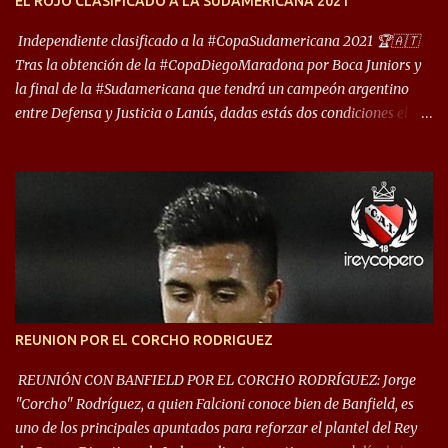
EL ROJO CLASIFICADO A LA SUDAMERICANA 2021
reúna tantos logros deportivos, tantos clubes y tanta gente en este
deporte”, afirmó Facundo Moyano. “Creo que Avellaneda...
Independiente clasificado a la #CopaSudamericana 2021 🏆🇦🇹
Tras la obtención de la #CopaDiegoMaradona por Boca Juniors y
la final de la #Sudamericana que tendrá un campeón argentino
entre Defensa y Justicia o Lanús, dadas estás dos condiciones el
Rey de Copas se clasifica a la Copa Sudamericana de este 2021. En
este año, la Sudamericana sufrirá modificaciones en su formato,
que iniciará en fase de grupos con 6 partidos, de los cuales sólo los
primeros de cada grupo jugarán los 8vos. con los 3ros. mejores de
las fases de grupos de la #CopaLibertadores 2021. ¡Este año hay
noche de Copas Rey! ⚽🇦🇹👑🏆.
REUNION POR EL CORCHO RODRIGUEZ
REUNIÓN CON BANFIELD POR EL CORCHO RODRÍGUEZ: Jorge
"Corcho" Rodríguez, a quien Falcioni conoce bien de Banfield, es
uno de los principales apuntados para reforzar el plantel del Rey