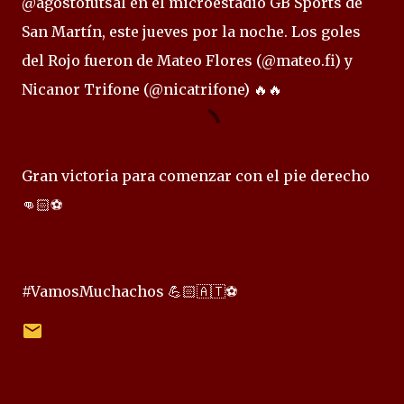
@agostofutsal en el microestadio GB Sports de
San Martín, este jueves por la noche. Los goles
del Rojo fueron de Mateo Flores (@mateo.fi) y
Nicanor Trifone (@nicatrifone) 🔥🔥
Gran victoria para comenzar con el pie derecho
👊🏻⚽
#VamosMuchachos 💪🏻🇦🇹⚽