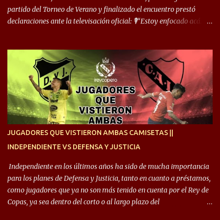
cuand...
partido del Torneo de Verano y finalizado el encuentro prestó
declaraciones ante la televisación oficial: 🎙️“Estoy enfocado acá.
Estoy desde los 9 años y son sensaciones raras las que se me
cruzan. Es toda una vida, van a ser 10 años. Si se tiene que dar algo,
ojalá sea lo mejor para el club y para mí. Independiente va a estar
siempre en mi corazón”. 🎙️“Siempre que me tocó vestir la camiseta
quise dar lo mejor. Si me toca marcharme, estoy agradecido al
hincha”. 🎙️“El equipo hizo un gran trabajo, quedó demostrado en el
resultado. Es nuestro segundo partido, en la pretemporada nos
enfocamos en la preparación física. El grupo está encontrando la
idea que quiere el técnico y eso es importante para todos”.
JUGADORES QUE VISTIERON AMBAS CAMISETAS ||
INDEPENDIENTE VS DEFENSA Y JUSTICIA
Independiente en los últimos años ha sido de mucha importancia
para los planes de Defensa y Justicia, tanto en cuanto a préstamos,
como jugadores que ya no son más tenido en cuenta por el Rey de
Copas, ya sea dentro del corto o al largo plazo del
desprendimiento de los mismos. Comenzando a repasar,