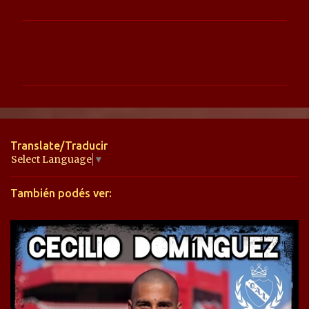
C
o
m
e
n
t
Translate/Traducir
a
Select Language
▼
r
También podés ver:
i
o
s