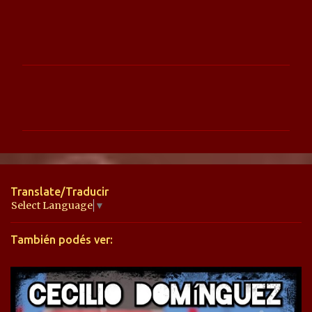
C
o
m
e
n
t
Translate/Traducir
a
Select Language
▼
r
También podés ver:
i
o
s