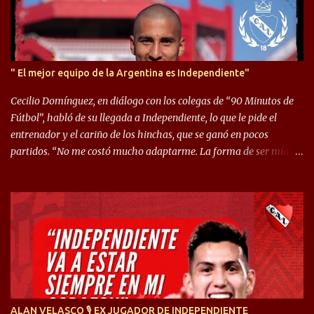
" El mejor equipo de la Argentina es Independiente"
Cecilio Domínguez, en diálogo con los colegas de “90 Minutos de
Fútbol”, habló de su llegada a Independiente, lo que le pide el
entrenador y el cariño de los hinchas, que se ganó en pocos
partidos. “No me costó mucho adaptarme. La forma de ser mía
me ayuda a que me adapte rápidamente, soy un hombre alegre y
abierto. Creo que lo estoy haciendo muy bien. Cuando llegué,
llegué a un Independiente que juega muy dinámico y me gusta
mucho. Me favorece por la forma de jugar mía y eso también
ayudó a que me adapte”. “Me siento mejor por izquierda, pero me
gusta mucho jugar de 9, y juego sin problemas por derecha
también. Jugar de 9 y de extremo por izquierda es diferente. A mi
me gusta jugar por fuera, porque tengo mas posibilidades de
encarar, de enganchar. Pero yo soy un hombre que pica mucho y
ALAN VELASCO 🎙 EX JUGADOR DE INDEPENDIENTE