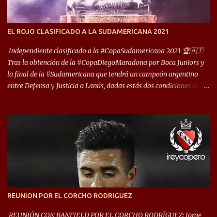
años. Dock Sud es otro de los que comparten esas tierras, aunque el
foco de atención es la convivencia Independiente - Racing. “No
encuentro, más allá de Capital Federal, una ciudad que
EL ROJO CLASIFICADO A LA SUDAMERICANA 2021
reúna tantos logros deportivos, tantos clubes y tanta gente en este
deporte”, afirmó Facundo Moyano. “Creo que Avellaneda...
Independiente clasificado a la #CopaSudamericana 2021 🏆🇦🇹
Tras la obtención de la #CopaDiegoMaradona por Boca Juniors y
la final de la #Sudamericana que tendrá un campeón argentino
entre Defensa y Justicia o Lanús, dadas estás dos condiciones el
Rey de Copas se clasifica a la Copa Sudamericana de este 2021. En
este año, la Sudamericana sufrirá modificaciones en su formato,
que iniciará en fase de grupos con 6 partidos, de los cuales sólo los
primeros de cada grupo jugarán los 8vos. con los 3ros. mejores de
las fases de grupos de la #CopaLibertadores 2021. ¡Este año hay
noche de Copas Rey! ⚽🇦🇹👑🏆.
REUNION POR EL CORCHO RODRIGUEZ
REUNIÓN CON BANFIELD POR EL CORCHO RODRÍGUEZ: Jorge