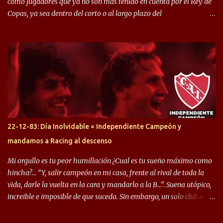
como jugadores que ya no son más tenido en cuenta por el Rey de
Copas, ya sea dentro del corto o al largo plazo del
desprendimiento de los mismos. Comenzando a repasar,
arrancamos con alguien que esta con un gran presente en el
Halcón de Varela, como lo es Brian Romero, quien paso a
préstamo allí durante el último mercado de pases y ha rendido de
gran manera, convirtiendo goles importantes, sobre todo en la
copa sudamericana. Pero no sucedió lo mismo en cuanto al
rendimiento que ha producido en el Rojo. Pasando a jugadores que
jugaron en Defensa y ahora están en el rojo, tenemos a la dupla
Gastón Togni y Domingo Blanco, donde ambos explotaron
22-12-83: Día Inolvidable = Independiente Campeón y
futbolísticamente hablando en el equipo de Varela, donde, por
mandamos a Racing al descenso
ejemplo, el caso de Mingo llego a ser tenido en cuenta para el
Seleccionado Argentino, rendimiento que aún no ha logrado
Mi orgullo es tu peor humillación ¿Cual es tu sueño máximo como
mostrar en Independiente. En e...
hincha?… “Y, salir campeón en mi casa, frente al rival de toda la
vida, darle la vuelta en la cara y mandarlo a la B…”. Suena utópico,
increible e imposible de que suceda. Sin embargo, un solo club en el
mundo se dió ese lujo y fue el Club Atlético Independiente. Los
hinchas del "Rojo" tienen un doble festejo. Por un lado, la el