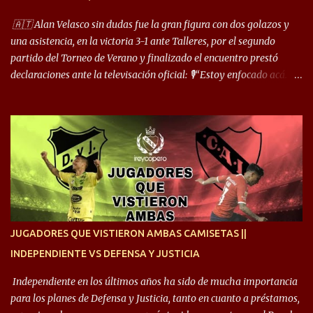
cuando juego de 9 me gusta, porque estoy un poco más cerca del
arco y tengo más posibilidades”. Sobre lo que le pide el DT,
🇦🇹 Alan Velasco sin dudas fue la gran figura con dos golazos y
comentó: “Cuando juego de 9, obviamente me pide presionar, y
una asistencia, en la victoria 3-1 ante Talleres, por el segundo
cuand...
partido del Torneo de Verano y finalizado el encuentro prestó
declaraciones ante la televisación oficial: 🎙️“Estoy enfocado acá.
Estoy desde los 9 años y son sensaciones raras las que se me
cruzan. Es toda una vida, van a ser 10 años. Si se tiene que dar algo,
ojalá sea lo mejor para el club y para mí. Independiente va a estar
siempre en mi corazón”. 🎙️“Siempre que me tocó vestir la camiseta
quise dar lo mejor. Si me toca marcharme, estoy agradecido al
hincha”. 🎙️“El equipo hizo un gran trabajo, quedó demostrado en el
resultado. Es nuestro segundo partido, en la pretemporada nos
enfocamos en la preparación física. El grupo está encontrando la
idea que quiere el técnico y eso es importante para todos”.
JUGADORES QUE VISTIERON AMBAS CAMISETAS ||
INDEPENDIENTE VS DEFENSA Y JUSTICIA
Independiente en los últimos años ha sido de mucha importancia
para los planes de Defensa y Justicia, tanto en cuanto a préstamos,