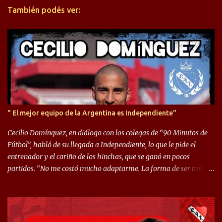
También podés ver:
i
o
s
" El mejor equipo de la Argentina es Independiente"
Cecilio Domínguez, en diálogo con los colegas de “90 Minutos de
Fútbol”, habló de su llegada a Independiente, lo que le pide el
entrenador y el cariño de los hinchas, que se ganó en pocos
partidos. “No me costó mucho adaptarme. La forma de ser mía
me ayuda a que me adapte rápidamente, soy un hombre alegre y
abierto. Creo que lo estoy haciendo muy bien. Cuando llegué,
llegué a un Independiente que juega muy dinámico y me gusta
mucho. Me favorece por la forma de jugar mía y eso también