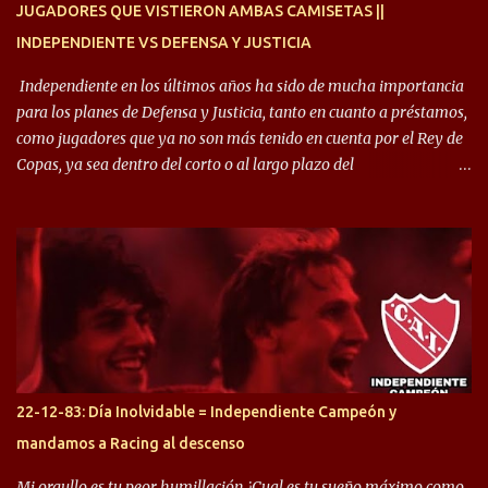
JUGADORES QUE VISTIERON AMBAS CAMISETAS ||
INDEPENDIENTE VS DEFENSA Y JUSTICIA
Independiente en los últimos años ha sido de mucha importancia
para los planes de Defensa y Justicia, tanto en cuanto a préstamos,
como jugadores que ya no son más tenido en cuenta por el Rey de
Copas, ya sea dentro del corto o al largo plazo del
desprendimiento de los mismos. Comenzando a repasar,
arrancamos con alguien que esta con un gran presente en el
Halcón de Varela, como lo es Brian Romero, quien paso a
préstamo allí durante el último mercado de pases y ha rendido de
gran manera, convirtiendo goles importantes, sobre todo en la
copa sudamericana. Pero no sucedió lo mismo en cuanto al
rendimiento que ha producido en el Rojo. Pasando a jugadores que
jugaron en Defensa y ahora están en el rojo, tenemos a la dupla
Gastón Togni y Domingo Blanco, donde ambos explotaron
22-12-83: Día Inolvidable = Independiente Campeón y
futbolísticamente hablando en el equipo de Varela, donde, por
mandamos a Racing al descenso
ejemplo, el caso de Mingo llego a ser tenido en cuenta para el
Seleccionado Argentino, rendimiento que aún no ha logrado
Mi orgullo es tu peor humillación ¿Cual es tu sueño máximo como