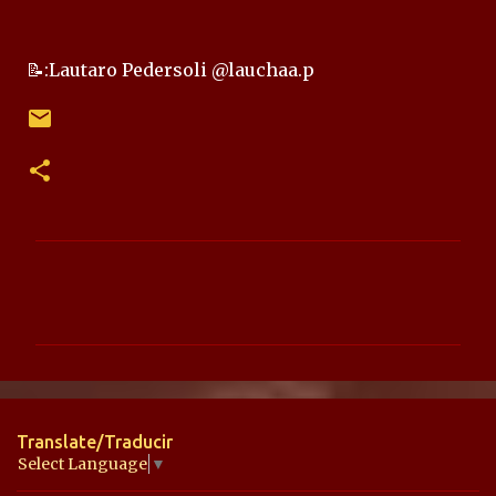
📝:Lautaro Pedersoli @lauchaa.p
C
o
m
e
n
t
Translate/Traducir
a
Select Language
▼
r