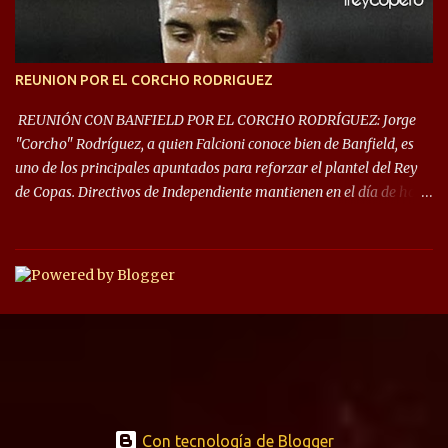
REUNION POR EL CORCHO RODRIGUEZ
REUNIÓN CON BANFIELD POR EL CORCHO RODRÍGUEZ: Jorge
"Corcho" Rodríguez, a quien Falcioni conoce bien de Banfield, es
uno de los principales apuntados para reforzar el plantel del Rey
de Copas. Directivos de Independiente mantienen en el día de hoy
una reunión para dar comienzo a las negociaciones por el
mediocampista del Taladro. La CD de Avellaneda ofrecerá un
préstamo con opción de compra pero, por lo que se sabe, Banfield
busca vender al menos el 50% del pase por una cifra cercana a los
1,5 millones de dólares. El volante central titular del Banfield y
capitán que llegó a la final de la #CopaDiegoMaradona, jugador
ya fue dirigido por Julio César Falcioni en su último paso por el
Taladro, fue titular en todos los partidos de su equipo, tuvo 23
quites, 19 intercepciones y acertó 433 pases, el de mayor cantidad
de sus compañeros, realizó 17 infracciones y solo fue amonestado
Con tecnología de Blogger