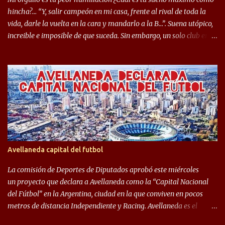
mostrar en Independiente. En e...
hincha?… “Y, salir campeón en mi casa, frente al rival de toda la
vida, darle la vuelta en la cara y mandarlo a la B…”. Suena utópico,
increible e imposible de que suceda. Sin embargo, un solo club en el
mundo se dió ese lujo y fue el Club Atlético Independiente. Los
hinchas del "Rojo" tienen un doble festejo. Por un lado, la el
campeonato del '83 año consagratorio para el Rojo y, por el otro, el
haber mandado al descenso a su eterno rival. 22 de diciembre de
1983 es una fecha que pocos hinchas de Independiente pueden
dejar en el olvido. Es que ese día, el "Rojo" derrotó a Racing por 2 a
0, se consagró campeón y, además, mandó al descenso a su eterno
rival. El clásico de Avellaneda marcó el epílogo del campeonato,
algo totalmente inusual para estas épocas, donde la violencia no
Avellaneda capital del futbol
permite encuentros de riesgo sobre el final de los torneos. En la
década del ochenta y con una democracia flo...
La comisión de Deportes de Diputados aprobó este miércoles
un proyecto que declara a Avellaneda como la “Capital Nacional
del Fútbol” en la Argentina, ciudad en la que conviven en pocos
metros de distancia Independiente y Racing. Avellaneda es el
hogar dos de los clubes denominados “cinco grandes”, tienen sus