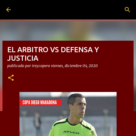
Ir al contenido principal
EL ARBITRO VS DEFENSA Y
JUSTICIA
publicado por
ireycopero
viernes, diciembre 04, 2020