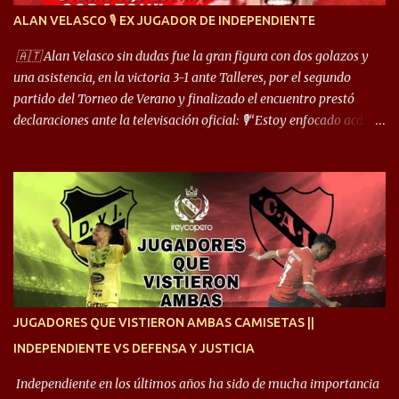
encarar, de enganchar. Pero yo soy un hombre que pica mucho y
ALAN VELASCO 🎙 EX JUGADOR DE INDEPENDIENTE
cuando juego de 9 me gusta, porque estoy un poco más cerca del
arco y tengo más posibilidades”. Sobre lo que le pide el DT,
🇦🇹 Alan Velasco sin dudas fue la gran figura con dos golazos y
comentó: “Cuando juego de 9, obviamente me pide presionar, y
una asistencia, en la victoria 3-1 ante Talleres, por el segundo
cuand...
partido del Torneo de Verano y finalizado el encuentro prestó
declaraciones ante la televisación oficial: 🎙️“Estoy enfocado acá.
Estoy desde los 9 años y son sensaciones raras las que se me
cruzan. Es toda una vida, van a ser 10 años. Si se tiene que dar algo,
ojalá sea lo mejor para el club y para mí. Independiente va a estar
siempre en mi corazón”. 🎙️“Siempre que me tocó vestir la camiseta
quise dar lo mejor. Si me toca marcharme, estoy agradecido al
hincha”. 🎙️“El equipo hizo un gran trabajo, quedó demostrado en el
resultado. Es nuestro segundo partido, en la pretemporada nos
enfocamos en la preparación física. El grupo está encontrando la
idea que quiere el técnico y eso es importante para todos”.
JUGADORES QUE VISTIERON AMBAS CAMISETAS ||
INDEPENDIENTE VS DEFENSA Y JUSTICIA
Independiente en los últimos años ha sido de mucha importancia