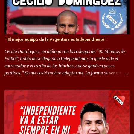
" El mejor equipo de la Argentina es Independiente"
Cecilio Domínguez, en diálogo con los colegas de “90 Minutos de
Fútbol”, habló de su llegada a Independiente, lo que le pide el
entrenador y el cariño de los hinchas, que se ganó en pocos
partidos. “No me costó mucho adaptarme. La forma de ser mía
me ayuda a que me adapte rápidamente, soy un hombre alegre y
abierto. Creo que lo estoy haciendo muy bien. Cuando llegué,
llegué a un Independiente que juega muy dinámico y me gusta
mucho. Me favorece por la forma de jugar mía y eso también
ayudó a que me adapte”. “Me siento mejor por izquierda, pero me
gusta mucho jugar de 9, y juego sin problemas por derecha
también. Jugar de 9 y de extremo por izquierda es diferente. A mi
me gusta jugar por fuera, porque tengo mas posibilidades de