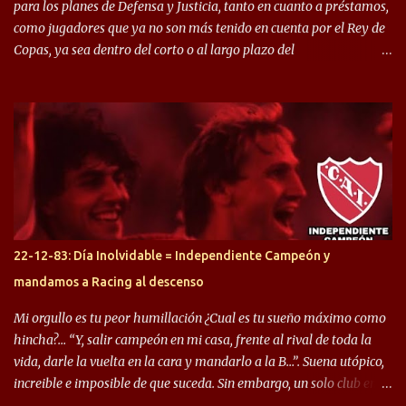
para los planes de Defensa y Justicia, tanto en cuanto a préstamos,
como jugadores que ya no son más tenido en cuenta por el Rey de
Copas, ya sea dentro del corto o al largo plazo del
desprendimiento de los mismos. Comenzando a repasar,
arrancamos con alguien que esta con un gran presente en el
Halcón de Varela, como lo es Brian Romero, quien paso a
préstamo allí durante el último mercado de pases y ha rendido de
gran manera, convirtiendo goles importantes, sobre todo en la
copa sudamericana. Pero no sucedió lo mismo en cuanto al
rendimiento que ha producido en el Rojo. Pasando a jugadores que
jugaron en Defensa y ahora están en el rojo, tenemos a la dupla
Gastón Togni y Domingo Blanco, donde ambos explotaron
22-12-83: Día Inolvidable = Independiente Campeón y
futbolísticamente hablando en el equipo de Varela, donde, por
mandamos a Racing al descenso
ejemplo, el caso de Mingo llego a ser tenido en cuenta para el
Seleccionado Argentino, rendimiento que aún no ha logrado
Mi orgullo es tu peor humillación ¿Cual es tu sueño máximo como
mostrar en Independiente. En e...
hincha?… “Y, salir campeón en mi casa, frente al rival de toda la
vida, darle la vuelta en la cara y mandarlo a la B…”. Suena utópico,
increible e imposible de que suceda. Sin embargo, un solo club en el
mundo se dió ese lujo y fue el Club Atlético Independiente. Los