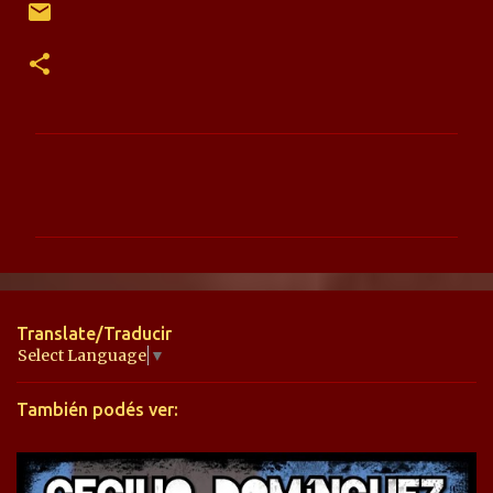
C
o
m
e
n
t
Translate/Traducir
a
Select Language
▼
r
También podés ver:
i
o
s