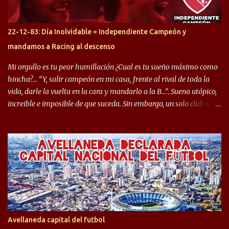
rendimiento que ha producido en el Rojo. Pasando a jugadores que
jugaron en Defensa y ahora están en el rojo, tenemos a la dupla
Gastón Togni y Domingo Blanco, donde ambos explotaron
22-12-83: Día Inolvidable = Independiente Campeón y
futbolísticamente hablando en el equipo de Varela, donde, por
mandamos a Racing al descenso
ejemplo, el caso de Mingo llego a ser tenido en cuenta para el
Seleccionado Argentino, rendimiento que aún no ha logrado
Mi orgullo es tu peor humillación ¿Cual es tu sueño máximo como
mostrar en Independiente. En e...
hincha?… “Y, salir campeón en mi casa, frente al rival de toda la
vida, darle la vuelta en la cara y mandarlo a la B…”. Suena utópico,
increible e imposible de que suceda. Sin embargo, un solo club en el
mundo se dió ese lujo y fue el Club Atlético Independiente. Los
hinchas del "Rojo" tienen un doble festejo. Por un lado, la el
campeonato del '83 año consagratorio para el Rojo y, por el otro, el
haber mandado al descenso a su eterno rival. 22 de diciembre de
1983 es una fecha que pocos hinchas de Independiente pueden
dejar en el olvido. Es que ese día, el "Rojo" derrotó a Racing por 2 a
0, se consagró campeón y, además, mandó al descenso a su eterno
rival. El clásico de Avellaneda marcó el epílogo del campeonato,
algo totalmente inusual para estas épocas, donde la violencia no
Avellaneda capital del futbol
permite encuentros de riesgo sobre el final de los torneos. En la