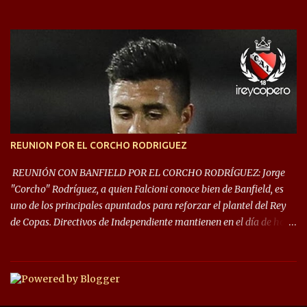
Rey de Copas se clasifica a la Copa Sudamericana de este 2021. En
este año, la Sudamericana sufrirá modificaciones en su formato,
que iniciará en fase de grupos con 6 partidos, de los cuales sólo los
primeros de cada grupo jugarán los 8vos. con los 3ros. mejores de
las fases de grupos de la #CopaLibertadores 2021. ¡Este año hay
noche de Copas Rey! ⚽🇦🇹👑🏆.
REUNION POR EL CORCHO RODRIGUEZ
REUNIÓN CON BANFIELD POR EL CORCHO RODRÍGUEZ: Jorge
"Corcho" Rodríguez, a quien Falcioni conoce bien de Banfield, es
uno de los principales apuntados para reforzar el plantel del Rey
de Copas. Directivos de Independiente mantienen en el día de hoy
una reunión para dar comienzo a las negociaciones por el
mediocampista del Taladro. La CD de Avellaneda ofrecerá un
préstamo con opción de compra pero, por lo que se sabe, Banfield
busca vender al menos el 50% del pase por una cifra cercana a los
1,5 millones de dólares. El volante central titular del Banfield y