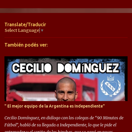
e
n
t
Translate/Traducir
a
Select Language
▼
r
También podés ver:
i
o
s
" El mejor equipo de la Argentina es Independiente"
Cecilio Domínguez, en diálogo con los colegas de “90 Minutos de
Fútbol”, habló de su llegada a Independiente, lo que le pide el