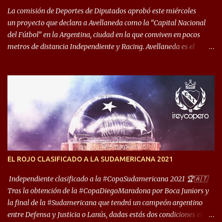
década del ochenta y con una democracia flo...
La comisión de Deportes de Diputados aprobó este miércoles
un proyecto que declara a Avellaneda como la “Capital Nacional
del Fútbol” en la Argentina, ciudad en la que conviven en pocos
metros de distancia Independiente y Racing. Avellaneda es el
hogar dos de los clubes denominados “cinco grandes”, tienen sus
predios separados por 50 metros y a sus estadios (Cilindro y
Libertadores de América) los distancian solo 150 metros. Por ello
son protagonistas de un clásico de los más picantes del fútbol
argentino. De ella también forma parte Arsenal, equipo que
transitó por la primera división del fútbol local durante muchos
años. Dock Sud es otro de los que comparten esas tierras, aunque el
foco de atención es la convivencia Independiente - Racing. “No
encuentro, más allá de Capital Federal, una ciudad que
EL ROJO CLASIFICADO A LA SUDAMERICANA 2021
reúna tantos logros deportivos, tantos clubes y tanta gente en este
deporte”, afirmó Facundo Moyano. “Creo que Avellaneda...
Independiente clasificado a la #CopaSudamericana 2021 🏆🇦🇹
Tras la obtención de la #CopaDiegoMaradona por Boca Juniors y
la final de la #Sudamericana que tendrá un campeón argentino
entre Defensa y Justicia o Lanús, dadas estás dos condiciones el