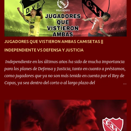
siempre en mi corazón”. 🎙️“Siempre que me tocó vestir la camiseta
quise dar lo mejor. Si me toca marcharme, estoy agradecido al
hincha”. 🎙️“El equipo hizo un gran trabajo, quedó demostrado en el
resultado. Es nuestro segundo partido, en la pretemporada nos
enfocamos en la preparación física. El grupo está encontrando la
idea que quiere el técnico y eso es importante para todos”.
JUGADORES QUE VISTIERON AMBAS CAMISETAS ||
INDEPENDIENTE VS DEFENSA Y JUSTICIA
Independiente en los últimos años ha sido de mucha importancia
para los planes de Defensa y Justicia, tanto en cuanto a préstamos,
como jugadores que ya no son más tenido en cuenta por el Rey de
Copas, ya sea dentro del corto o al largo plazo del
desprendimiento de los mismos. Comenzando a repasar,
arrancamos con alguien que esta con un gran presente en el
Halcón de Varela, como lo es Brian Romero, quien paso a
préstamo allí durante el último mercado de pases y ha rendido de
gran manera, convirtiendo goles importantes, sobre todo en la
copa sudamericana. Pero no sucedió lo mismo en cuanto al