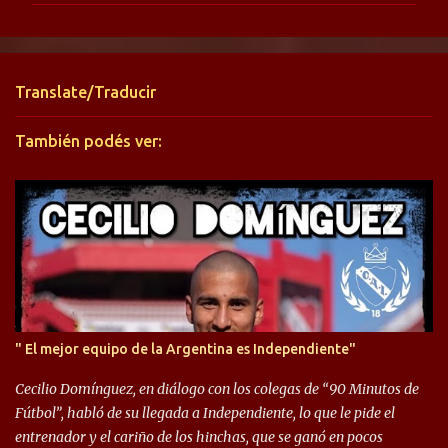
e
n
t
Translate/Traducir
a
r
También podés ver:
i
o
s
" El mejor equipo de la Argentina es Independiente"
Cecilio Domínguez, en diálogo con los colegas de “90 Minutos de
Fútbol”, habló de su llegada a Independiente, lo que le pide el
entrenador y el cariño de los hinchas, que se ganó en pocos