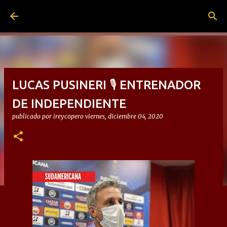
Ir al contenido principal
LUCAS PUSINERI 🎙 ENTRENADOR
DE INDEPENDIENTE
publicado por
ireycopero
viernes, diciembre 04, 2020