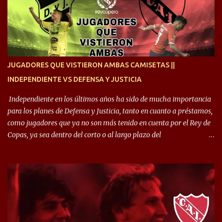
siempre en mi corazón”. 🎙️“Siempre que me tocó vestir la camiseta
quise dar lo mejor. Si me toca marcharme, estoy agradecido al
hincha”. 🎙️“El equipo hizo un gran trabajo, quedó demostrado en el
resultado. Es nuestro segundo partido, en la pretemporada nos
enfocamos en la preparación física. El grupo está encontrando la
idea que quiere el técnico y eso es importante para todos”.
JUGADORES QUE VISTIERON AMBAS CAMISETAS ||
INDEPENDIENTE VS DEFENSA Y JUSTICIA
Independiente en los últimos años ha sido de mucha importancia
para los planes de Defensa y Justicia, tanto en cuanto a préstamos,
como jugadores que ya no son más tenido en cuenta por el Rey de
Copas, ya sea dentro del corto o al largo plazo del
desprendimiento de los mismos. Comenzando a repasar,
arrancamos con alguien que esta con un gran presente en el
Halcón de Varela, como lo es Brian Romero, quien paso a
préstamo allí durante el último mercado de pases y ha rendido de
gran manera, convirtiendo goles importantes, sobre todo en la
copa sudamericana. Pero no sucedió lo mismo en cuanto al
rendimiento que ha producido en el Rojo. Pasando a jugadores que