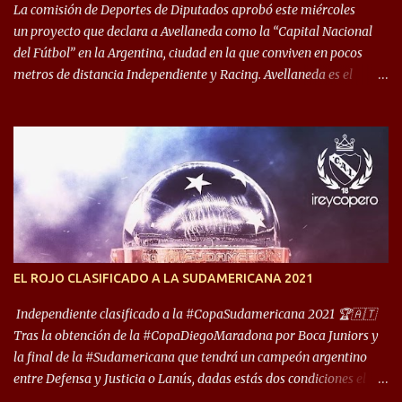
década del ochenta y con una democracia flo...
La comisión de Deportes de Diputados aprobó este miércoles
un proyecto que declara a Avellaneda como la “Capital Nacional
del Fútbol” en la Argentina, ciudad en la que conviven en pocos
metros de distancia Independiente y Racing. Avellaneda es el
hogar dos de los clubes denominados “cinco grandes”, tienen sus
predios separados por 50 metros y a sus estadios (Cilindro y
Libertadores de América) los distancian solo 150 metros. Por ello
son protagonistas de un clásico de los más picantes del fútbol
argentino. De ella también forma parte Arsenal, equipo que
transitó por la primera división del fútbol local durante muchos
años. Dock Sud es otro de los que comparten esas tierras, aunque el
foco de atención es la convivencia Independiente - Racing. “No
encuentro, más allá de Capital Federal, una ciudad que
EL ROJO CLASIFICADO A LA SUDAMERICANA 2021
reúna tantos logros deportivos, tantos clubes y tanta gente en este
deporte”, afirmó Facundo Moyano. “Creo que Avellaneda...
Independiente clasificado a la #CopaSudamericana 2021 🏆🇦🇹
Tras la obtención de la #CopaDiegoMaradona por Boca Juniors y
la final de la #Sudamericana que tendrá un campeón argentino
entre Defensa y Justicia o Lanús, dadas estás dos condiciones el
Rey de Copas se clasifica a la Copa Sudamericana de este 2021. En