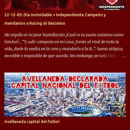
jugaron en Defensa y ahora están en el rojo, tenemos a la dupla
Gastón Togni y Domingo Blanco, donde ambos explotaron
22-12-83: Día Inolvidable = Independiente Campeón y
futbolísticamente hablando en el equipo de Varela, donde, por
mandamos a Racing al descenso
ejemplo, el caso de Mingo llego a ser tenido en cuenta para el
Seleccionado Argentino, rendimiento que aún no ha logrado
Mi orgullo es tu peor humillación ¿Cual es tu sueño máximo como
mostrar en Independiente. En e...
hincha?… “Y, salir campeón en mi casa, frente al rival de toda la
vida, darle la vuelta en la cara y mandarlo a la B…”. Suena utópico,
increible e imposible de que suceda. Sin embargo, un solo club en el
mundo se dió ese lujo y fue el Club Atlético Independiente. Los
hinchas del "Rojo" tienen un doble festejo. Por un lado, la el
campeonato del '83 año consagratorio para el Rojo y, por el otro, el
haber mandado al descenso a su eterno rival. 22 de diciembre de
1983 es una fecha que pocos hinchas de Independiente pueden
dejar en el olvido. Es que ese día, el "Rojo" derrotó a Racing por 2 a
0, se consagró campeón y, además, mandó al descenso a su eterno
rival. El clásico de Avellaneda marcó el epílogo del campeonato,
algo totalmente inusual para estas épocas, donde la violencia no
Avellaneda capital del futbol
permite encuentros de riesgo sobre el final de los torneos. En la