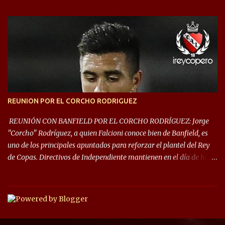
este año, la Sudamericana sufrirá modificaciones en su formato,
que iniciará en fase de grupos con 6 partidos, de los cuales sólo los
primeros de cada grupo jugarán los 8vos. con los 3ros. mejores de
las fases de grupos de la #CopaLibertadores 2021. ¡Este año hay
noche de Copas Rey! ⚽🇦🇹👑🏆.
REUNION POR EL CORCHO RODRIGUEZ
REUNIÓN CON BANFIELD POR EL CORCHO RODRÍGUEZ: Jorge
"Corcho" Rodríguez, a quien Falcioni conoce bien de Banfield, es
uno de los principales apuntados para reforzar el plantel del Rey
de Copas. Directivos de Independiente mantienen en el día de hoy
una reunión para dar comienzo a las negociaciones por el
mediocampista del Taladro. La CD de Avellaneda ofrecerá un
préstamo con opción de compra pero, por lo que se sabe, Banfield
busca vender al menos el 50% del pase por una cifra cercana a los
1,5 millones de dólares. El volante central titular del Banfield y