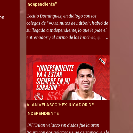
Independiente"
Cecilio Domínguez, en diálogo con los
os
colegas de “90 Minutos de Fútbol”, habló de
su llegada a Independiente, lo que le pide el
entrenador y el cariño de los hinchas, que se
ganó en pocos partidos. “No me costó
mucho adaptarme. La forma de ser mía me
ayuda a que me adapte rápidamente, soy un
hombre alegre y abierto. Creo que lo estoy
haciendo muy bien. Cuando llegué, llegué a
un Independiente que juega muy dinámico y
me gusta mucho. Me favorece por la forma
de jugar mía y eso también ayudó a que me
adapte”. “Me siento mejor por izquierda,
ALAN VELASCO 🎙 EX JUGADOR DE
pero me gusta mucho jugar de 9, y juego sin
INDEPENDIENTE
problemas por derecha también. Jugar de 9
y de extremo por izquierda es diferente. A mi
🇦🇹 Alan Velasco sin dudas fue la gran
me gusta jugar por fuera, porque tengo mas
figura con dos golazos y una asistencia, en la