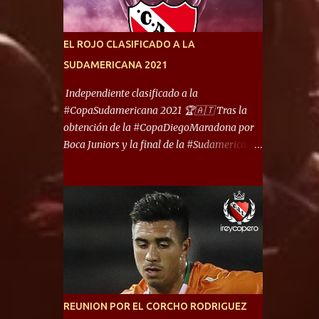
América) los distancian solo 150 metros. Por
ello son protagonistas de un clásico de los
más picantes del fútbol argentino. De ella
EL ROJO CLASIFICADO A LA
también forma parte Arsenal, equipo que
SUDAMERICANA 2021
transitó por la primera división del fútbol
local durante muchos años. Dock Sud es otro
Independiente clasificado a la
de los que comparten esas tierras, aunque el
#CopaSudamericana 2021 🏆🇦🇹 Tras la
foco de atención es la convivencia
obtención de la #CopaDiegoMaradona por
Independiente - Racing. “No encuentro, más
Boca Juniors y la final de la #Sudamericana
allá de Capital Federal, una ciudad que
que tendrá un campeón argentino entre
reúna tantos logros deportivos, tantos
Defensa y Justicia o Lanús, dadas estás dos
clubes y tanta gente en este deporte”,
condiciones el Rey de Copas se clasifica a la
afirmó Facundo Moyano. “Creo que
Copa Sudamericana de este 2021. En este
Avellaneda...
año, la Sudamericana sufrirá modificaciones
en su formato, que iniciará en fase de grupos
con 6 partidos, de los cuales sólo los
primeros de cada grupo jugarán los 8vos.
con los 3ros. mejores de las fases de grupos
REUNION POR EL CORCHO RODRIGUEZ
de la #CopaLibertadores 2021. ¡Este año hay