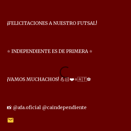
¡FELICITACIONES A NUESTRO FUTSAL!
⭐ INDEPENDIENTE ES DE PRIMERA ⭐
¡VAMOS MUCHACHOS! 💪🏻❤️⭐🇦🇹⚽
📸 @afa.oficial @caindependiente