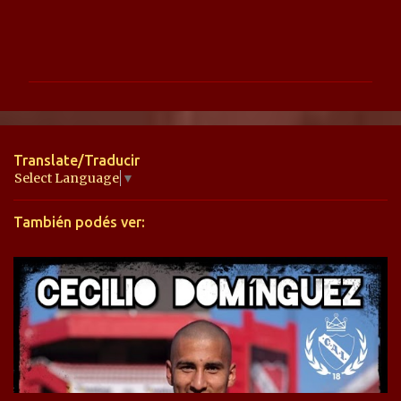
C
o
m
e
n
t
Translate/Traducir
a
Select Language
▼
r
También podés ver:
i
o
s