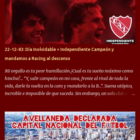
Halcón de Varela, como lo es Brian Romero, quien paso a
préstamo allí durante el último mercado de pases y ha rendido de
gran manera, convirtiendo goles importantes, sobre todo en la
copa sudamericana. Pero no sucedió lo mismo en cuanto al
rendimiento que ha producido en el Rojo. Pasando a jugadores que
jugaron en Defensa y ahora están en el rojo, tenemos a la dupla
Gastón Togni y Domingo Blanco, donde ambos explotaron
22-12-83: Día Inolvidable = Independiente Campeón y
futbolísticamente hablando en el equipo de Varela, donde, por
mandamos a Racing al descenso
ejemplo, el caso de Mingo llego a ser tenido en cuenta para el
Seleccionado Argentino, rendimiento que aún no ha logrado
Mi orgullo es tu peor humillación ¿Cual es tu sueño máximo como
mostrar en Independiente. En e...
hincha?… “Y, salir campeón en mi casa, frente al rival de toda la
vida, darle la vuelta en la cara y mandarlo a la B…”. Suena utópico,
increible e imposible de que suceda. Sin embargo, un solo club en el
mundo se dió ese lujo y fue el Club Atlético Independiente. Los
hinchas del "Rojo" tienen un doble festejo. Por un lado, la el
campeonato del '83 año consagratorio para el Rojo y, por el otro, el
haber mandado al descenso a su eterno rival. 22 de diciembre de
1983 es una fecha que pocos hinchas de Independiente pueden
dejar en el olvido. Es que ese día, el "Rojo" derrotó a Racing por 2 a