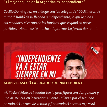
" El mejor equipo de la Argentina es Independiente"
Cecilio Domínguez, en diálogo con los colegas de “90 Minutos de
Fútbol”, habló de su llegada a Independiente, lo que le pide el
entrenador y el cariño de los hinchas, que se ganó en pocos
partidos. “No me costó mucho adaptarme. La forma de ser mía
me ayuda a que me adapte rápidamente, soy un hombre alegre y
abierto. Creo que lo estoy haciendo muy bien. Cuando llegué,
llegué a un Independiente que juega muy dinámico y me gusta
mucho. Me favorece por la forma de jugar mía y eso también
ayudó a que me adapte”. “Me siento mejor por izquierda, pero me
gusta mucho jugar de 9, y juego sin problemas por derecha
también. Jugar de 9 y de extremo por izquierda es diferente. A mi
me gusta jugar por fuera, porque tengo mas posibilidades de
encarar, de enganchar. Pero yo soy un hombre que pica mucho y
ALAN VELASCO 🎙 EX JUGADOR DE INDEPENDIENTE
cuando juego de 9 me gusta, porque estoy un poco más cerca del
arco y tengo más posibilidades”. Sobre lo que le pide el DT,
🇦🇹 Alan Velasco sin dudas fue la gran figura con dos golazos y
comentó: “Cuando juego de 9, obviamente me pide presionar, y
una asistencia, en la victoria 3-1 ante Talleres, por el segundo
cuand...
partido del Torneo de Verano y finalizado el encuentro prestó