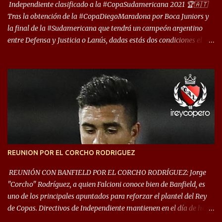
deporte”, afirmó Facundo Moyano. “Creo que Avellaneda...
Independiente clasificado a la #CopaSudamericana 2021 🏆🇦🇹
Tras la obtención de la #CopaDiegoMaradona por Boca Juniors y
la final de la #Sudamericana que tendrá un campeón argentino
entre Defensa y Justicia o Lanús, dadas estás dos condiciones el
Rey de Copas se clasifica a la Copa Sudamericana de este 2021. En
este año, la Sudamericana sufrirá modificaciones en su formato,
que iniciará en fase de grupos con 6 partidos, de los cuales sólo los
primeros de cada grupo jugarán los 8vos. con los 3ros. mejores de
las fases de grupos de la #CopaLibertadores 2021. ¡Este año hay
noche de Copas Rey! ⚽🇦🇹👑🏆.
REUNION POR EL CORCHO RODRIGUEZ
REUNIÓN CON BANFIELD POR EL CORCHO RODRÍGUEZ: Jorge
"Corcho" Rodríguez, a quien Falcioni conoce bien de Banfield, es
uno de los principales apuntados para reforzar el plantel del Rey
de Copas. Directivos de Independiente mantienen en el día de hoy
una reunión para dar comienzo a las negociaciones por el