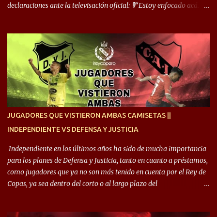
declaraciones ante la televisación oficial: 🎙️“Estoy enfocado acá.
Estoy desde los 9 años y son sensaciones raras las que se me
cruzan. Es toda una vida, van a ser 10 años. Si se tiene que dar algo,
ojalá sea lo mejor para el club y para mí. Independiente va a estar
siempre en mi corazón”. 🎙️“Siempre que me tocó vestir la camiseta
quise dar lo mejor. Si me toca marcharme, estoy agradecido al
hincha”. 🎙️“El equipo hizo un gran trabajo, quedó demostrado en el
resultado. Es nuestro segundo partido, en la pretemporada nos
enfocamos en la preparación física. El grupo está encontrando la
idea que quiere el técnico y eso es importante para todos”.
JUGADORES QUE VISTIERON AMBAS CAMISETAS ||
INDEPENDIENTE VS DEFENSA Y JUSTICIA
Independiente en los últimos años ha sido de mucha importancia
para los planes de Defensa y Justicia, tanto en cuanto a préstamos,
como jugadores que ya no son más tenido en cuenta por el Rey de
Copas, ya sea dentro del corto o al largo plazo del
desprendimiento de los mismos. Comenzando a repasar,
arrancamos con alguien que esta con un gran presente en el