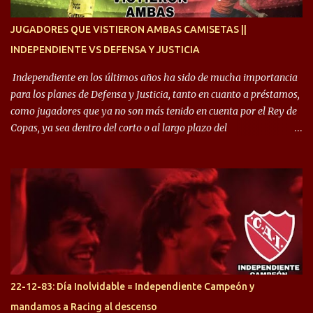
enfocamos en la preparación física. El grupo está encontrando la
idea que quiere el técnico y eso es importante para todos”.
JUGADORES QUE VISTIERON AMBAS CAMISETAS ||
INDEPENDIENTE VS DEFENSA Y JUSTICIA
Independiente en los últimos años ha sido de mucha importancia
para los planes de Defensa y Justicia, tanto en cuanto a préstamos,
como jugadores que ya no son más tenido en cuenta por el Rey de
Copas, ya sea dentro del corto o al largo plazo del
desprendimiento de los mismos. Comenzando a repasar,
arrancamos con alguien que esta con un gran presente en el
Halcón de Varela, como lo es Brian Romero, quien paso a
préstamo allí durante el último mercado de pases y ha rendido de
gran manera, convirtiendo goles importantes, sobre todo en la
copa sudamericana. Pero no sucedió lo mismo en cuanto al
rendimiento que ha producido en el Rojo. Pasando a jugadores que
jugaron en Defensa y ahora están en el rojo, tenemos a la dupla
Gastón Togni y Domingo Blanco, donde ambos explotaron
22-12-83: Día Inolvidable = Independiente Campeón y
futbolísticamente hablando en el equipo de Varela, donde, por
mandamos a Racing al descenso
ejemplo, el caso de Mingo llego a ser tenido en cuenta para el