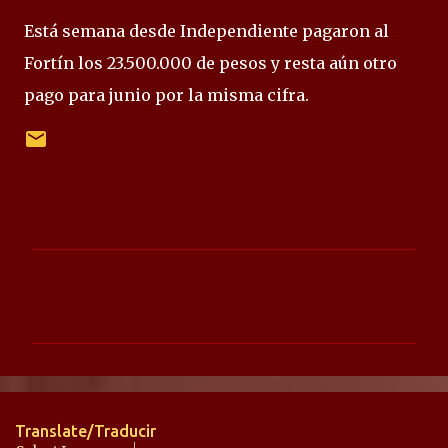
Está semana desde Independiente pagaron al
Fortín los 23.500.000 de pesos y resta aún otro
pago para junio por la misma cifra.
C
o
m
e
n
t
Translate/Traducir