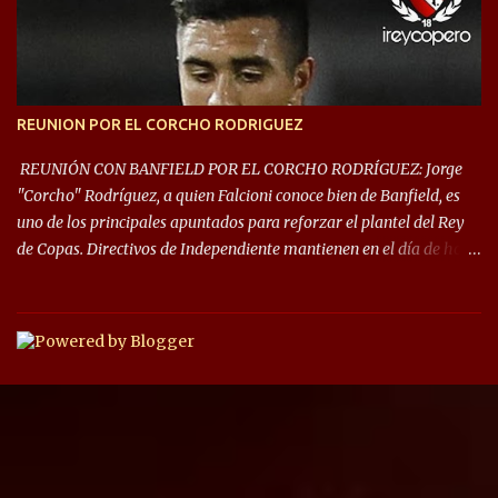
las fases de grupos de la #CopaLibertadores 2021. ¡Este año hay
noche de Copas Rey! ⚽🇦🇹👑🏆.
REUNION POR EL CORCHO RODRIGUEZ
REUNIÓN CON BANFIELD POR EL CORCHO RODRÍGUEZ: Jorge
"Corcho" Rodríguez, a quien Falcioni conoce bien de Banfield, es
uno de los principales apuntados para reforzar el plantel del Rey
de Copas. Directivos de Independiente mantienen en el día de hoy
una reunión para dar comienzo a las negociaciones por el
mediocampista del Taladro. La CD de Avellaneda ofrecerá un
préstamo con opción de compra pero, por lo que se sabe, Banfield
busca vender al menos el 50% del pase por una cifra cercana a los
1,5 millones de dólares. El volante central titular del Banfield y
capitán que llegó a la final de la #CopaDiegoMaradona, jugador
ya fue dirigido por Julio César Falcioni en su último paso por el
Taladro, fue titular en todos los partidos de su equipo, tuvo 23
quites, 19 intercepciones y acertó 433 pases, el de mayor cantidad