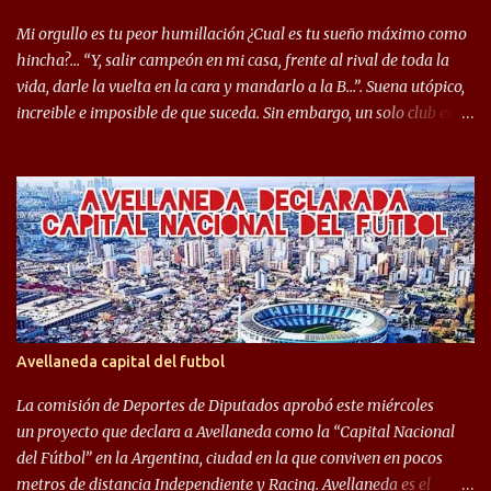
Seleccionado Argentino, rendimiento que aún no ha logrado
Mi orgullo es tu peor humillación ¿Cual es tu sueño máximo como
mostrar en Independiente. En e...
hincha?… “Y, salir campeón en mi casa, frente al rival de toda la
vida, darle la vuelta en la cara y mandarlo a la B…”. Suena utópico,
increible e imposible de que suceda. Sin embargo, un solo club en el
mundo se dió ese lujo y fue el Club Atlético Independiente. Los
hinchas del "Rojo" tienen un doble festejo. Por un lado, la el
campeonato del '83 año consagratorio para el Rojo y, por el otro, el
haber mandado al descenso a su eterno rival. 22 de diciembre de
1983 es una fecha que pocos hinchas de Independiente pueden
dejar en el olvido. Es que ese día, el "Rojo" derrotó a Racing por 2 a
0, se consagró campeón y, además, mandó al descenso a su eterno
rival. El clásico de Avellaneda marcó el epílogo del campeonato,
algo totalmente inusual para estas épocas, donde la violencia no
Avellaneda capital del futbol
permite encuentros de riesgo sobre el final de los torneos. En la
década del ochenta y con una democracia flo...
La comisión de Deportes de Diputados aprobó este miércoles
un proyecto que declara a Avellaneda como la “Capital Nacional
del Fútbol” en la Argentina, ciudad en la que conviven en pocos
metros de distancia Independiente y Racing. Avellaneda es el