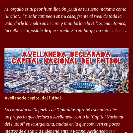
Seleccionado Argentino, rendimiento que aún no ha logrado
Mi orgullo es tu peor humillación ¿Cual es tu sueño máximo como
mostrar en Independiente. En e...
hincha?… “Y, salir campeón en mi casa, frente al rival de toda la
vida, darle la vuelta en la cara y mandarlo a la B…”. Suena utópico,
increible e imposible de que suceda. Sin embargo, un solo club en el
mundo se dió ese lujo y fue el Club Atlético Independiente. Los
hinchas del "Rojo" tienen un doble festejo. Por un lado, la el
campeonato del '83 año consagratorio para el Rojo y, por el otro, el
haber mandado al descenso a su eterno rival. 22 de diciembre de
1983 es una fecha que pocos hinchas de Independiente pueden
dejar en el olvido. Es que ese día, el "Rojo" derrotó a Racing por 2 a
0, se consagró campeón y, además, mandó al descenso a su eterno
rival. El clásico de Avellaneda marcó el epílogo del campeonato,
algo totalmente inusual para estas épocas, donde la violencia no
Avellaneda capital del futbol
permite encuentros de riesgo sobre el final de los torneos. En la
década del ochenta y con una democracia flo...
La comisión de Deportes de Diputados aprobó este miércoles
un proyecto que declara a Avellaneda como la “Capital Nacional
del Fútbol” en la Argentina, ciudad en la que conviven en pocos
metros de distancia Independiente y Racing. Avellaneda es el