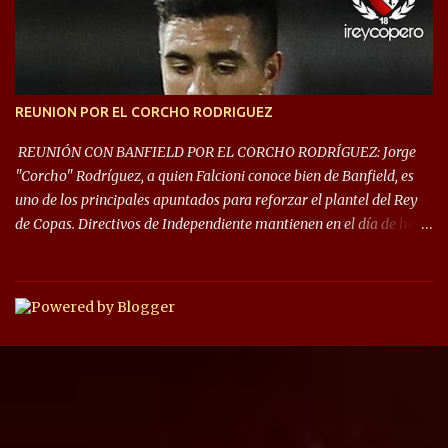
las fases de grupos de la #CopaLibertadores 2021. ¡Este año hay
noche de Copas Rey! ⚽🇦🇹👑🏆.
REUNION POR EL CORCHO RODRIGUEZ
REUNIÓN CON BANFIELD POR EL CORCHO RODRÍGUEZ: Jorge
"Corcho" Rodríguez, a quien Falcioni conoce bien de Banfield, es
uno de los principales apuntados para reforzar el plantel del Rey
de Copas. Directivos de Independiente mantienen en el día de hoy
una reunión para dar comienzo a las negociaciones por el
mediocampista del Taladro. La CD de Avellaneda ofrecerá un
préstamo con opción de compra pero, por lo que se sabe, Banfield
busca vender al menos el 50% del pase por una cifra cercana a los
1,5 millones de dólares. El volante central titular del Banfield y
capitán que llegó a la final de la #CopaDiegoMaradona, jugador
ya fue dirigido por Julio César Falcioni en su último paso por el
Taladro, fue titular en todos los partidos de su equipo, tuvo 23
quites, 19 intercepciones y acertó 433 pases, el de mayor cantidad