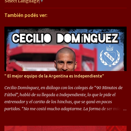
a
Select Language
▼
r
También podés ver:
i
o
s
" El mejor equipo de la Argentina es Independiente"
Cecilio Domínguez, en diálogo con los colegas de “90 Minutos de
Fútbol”, habló de su llegada a Independiente, lo que le pide el
entrenador y el cariño de los hinchas, que se ganó en pocos
partidos. “No me costó mucho adaptarme. La forma de ser mía
me ayuda a que me adapte rápidamente, soy un hombre alegre y
abierto. Creo que lo estoy haciendo muy bien. Cuando llegué,
llegué a un Independiente que juega muy dinámico y me gusta