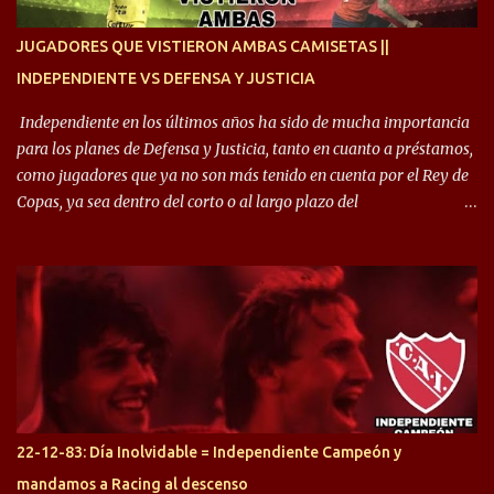
enfocamos en la preparación física. El grupo está encontrando la
idea que quiere el técnico y eso es importante para todos”.
JUGADORES QUE VISTIERON AMBAS CAMISETAS ||
INDEPENDIENTE VS DEFENSA Y JUSTICIA
Independiente en los últimos años ha sido de mucha importancia
para los planes de Defensa y Justicia, tanto en cuanto a préstamos,
como jugadores que ya no son más tenido en cuenta por el Rey de
Copas, ya sea dentro del corto o al largo plazo del
desprendimiento de los mismos. Comenzando a repasar,
arrancamos con alguien que esta con un gran presente en el
Halcón de Varela, como lo es Brian Romero, quien paso a
préstamo allí durante el último mercado de pases y ha rendido de
gran manera, convirtiendo goles importantes, sobre todo en la
copa sudamericana. Pero no sucedió lo mismo en cuanto al
rendimiento que ha producido en el Rojo. Pasando a jugadores que
jugaron en Defensa y ahora están en el rojo, tenemos a la dupla
Gastón Togni y Domingo Blanco, donde ambos explotaron
22-12-83: Día Inolvidable = Independiente Campeón y
futbolísticamente hablando en el equipo de Varela, donde, por
mandamos a Racing al descenso
ejemplo, el caso de Mingo llego a ser tenido en cuenta para el