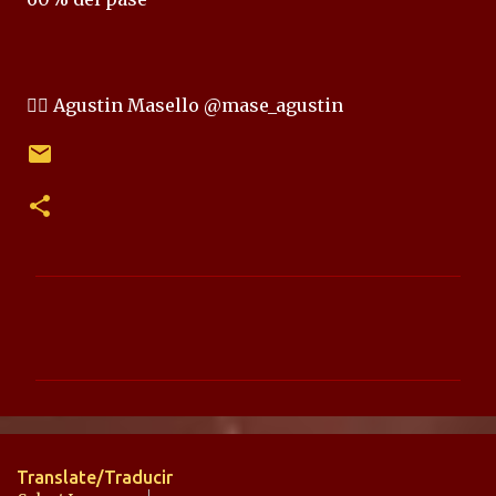
✍🏻 Agustin Masello @mase_agustin
C
o
m
e
n
t
Translate/Traducir