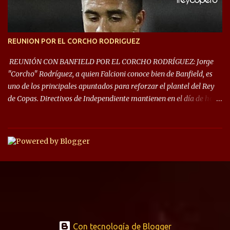
REUNION POR EL CORCHO RODRIGUEZ
REUNIÓN CON BANFIELD POR EL CORCHO RODRÍGUEZ: Jorge
"Corcho" Rodríguez, a quien Falcioni conoce bien de Banfield, es
uno de los principales apuntados para reforzar el plantel del Rey
de Copas. Directivos de Independiente mantienen en el día de hoy
una reunión para dar comienzo a las negociaciones por el
mediocampista del Taladro. La CD de Avellaneda ofrecerá un
préstamo con opción de compra pero, por lo que se sabe, Banfield
busca vender al menos el 50% del pase por una cifra cercana a los
1,5 millones de dólares. El volante central titular del Banfield y
capitán que llegó a la final de la #CopaDiegoMaradona, jugador
ya fue dirigido por Julio César Falcioni en su último paso por el
Taladro, fue titular en todos los partidos de su equipo, tuvo 23
quites, 19 intercepciones y acertó 433 pases, el de mayor cantidad
de sus compañeros, realizó 17 infracciones y solo fue amonestado
Con tecnología de Blogger