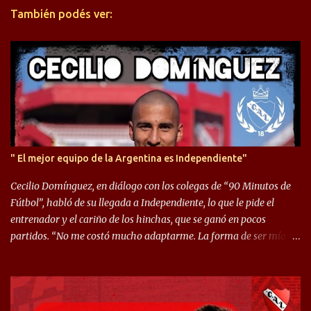
También podés ver:
i
o
s
" El mejor equipo de la Argentina es Independiente"
Cecilio Domínguez, en diálogo con los colegas de “90 Minutos de
Fútbol”, habló de su llegada a Independiente, lo que le pide el
entrenador y el cariño de los hinchas, que se ganó en pocos
partidos. “No me costó mucho adaptarme. La forma de ser mía
me ayuda a que me adapte rápidamente, soy un hombre alegre y
abierto. Creo que lo estoy haciendo muy bien. Cuando llegué,
llegué a un Independiente que juega muy dinámico y me gusta
mucho. Me favorece por la forma de jugar mía y eso también