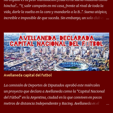
mostrar en Independiente. En e...
hincha?… “Y, salir campeón en mi casa, frente al rival de toda la
vida, darle la vuelta en la cara y mandarlo a la B…”. Suena utópico,
increible e imposible de que suceda. Sin embargo, un solo club en el
mundo se dió ese lujo y fue el Club Atlético Independiente. Los
hinchas del "Rojo" tienen un doble festejo. Por un lado, la el
campeonato del '83 año consagratorio para el Rojo y, por el otro, el
haber mandado al descenso a su eterno rival. 22 de diciembre de
1983 es una fecha que pocos hinchas de Independiente pueden
dejar en el olvido. Es que ese día, el "Rojo" derrotó a Racing por 2 a
0, se consagró campeón y, además, mandó al descenso a su eterno
rival. El clásico de Avellaneda marcó el epílogo del campeonato,
algo totalmente inusual para estas épocas, donde la violencia no
Avellaneda capital del futbol
permite encuentros de riesgo sobre el final de los torneos. En la
década del ochenta y con una democracia flo...
La comisión de Deportes de Diputados aprobó este miércoles
un proyecto que declara a Avellaneda como la “Capital Nacional
del Fútbol” en la Argentina, ciudad en la que conviven en pocos
metros de distancia Independiente y Racing. Avellaneda es el
hogar dos de los clubes denominados “cinco grandes”, tienen sus