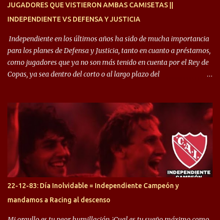
JUGADORES QUE VISTIERON AMBAS CAMISETAS ||
INDEPENDIENTE VS DEFENSA Y JUSTICIA
Independiente en los últimos años ha sido de mucha importancia
para los planes de Defensa y Justicia, tanto en cuanto a préstamos,
como jugadores que ya no son más tenido en cuenta por el Rey de
Copas, ya sea dentro del corto o al largo plazo del
desprendimiento de los mismos. Comenzando a repasar,
arrancamos con alguien que esta con un gran presente en el
Halcón de Varela, como lo es Brian Romero, quien paso a
préstamo allí durante el último mercado de pases y ha rendido de
gran manera, convirtiendo goles importantes, sobre todo en la
copa sudamericana. Pero no sucedió lo mismo en cuanto al
rendimiento que ha producido en el Rojo. Pasando a jugadores que
jugaron en Defensa y ahora están en el rojo, tenemos a la dupla
Gastón Togni y Domingo Blanco, donde ambos explotaron
22-12-83: Día Inolvidable = Independiente Campeón y
futbolísticamente hablando en el equipo de Varela, donde, por
mandamos a Racing al descenso
ejemplo, el caso de Mingo llego a ser tenido en cuenta para el
Seleccionado Argentino, rendimiento que aún no ha logrado
Mi orgullo es tu peor humillación ¿Cual es tu sueño máximo como