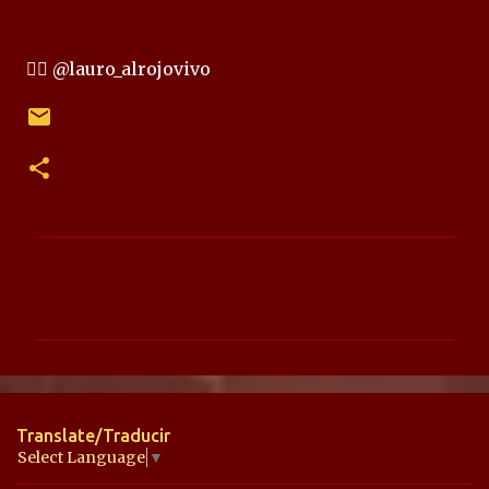
✍🏻 @lauro_alrojovivo
C
o
m
e
n
t
Translate/Traducir
a
Select Language
▼
r