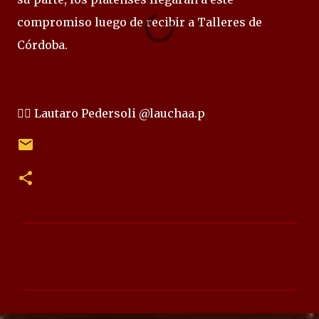
compromiso luego de recibir a Talleres de
Córdoba.
✍🏻 Lautaro Pedersoli @lauchaa.p
C
o
m
e