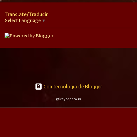
n
t
Translate/Traducir
a
Select Language
▼
r
i
o
s
Con tecnología de Blogger
@ireycopero ®