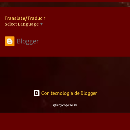
n
t
Translate/Traducir
a
Select Language
▼
r
i
o
s
Con tecnología de Blogger
@ireycopero ®