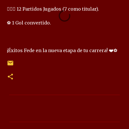
🏃🏻‍♂️ 12 Partidos Jugados (7 como titular).
⚽ 1 Gol convertido.
¡Éxitos Fede en la nueva etapa de tu carrera! ❤️⚽
C
o
m
e