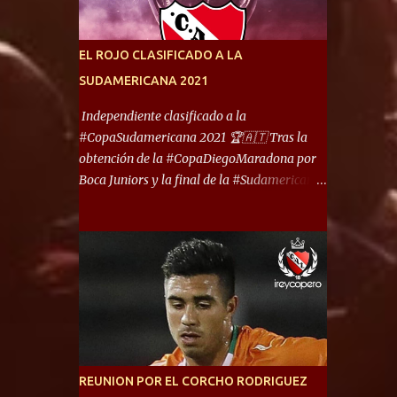
América) los distancian solo 150 metros. Por
ello son protagonistas de un clásico de los
más picantes del fútbol argentino. De ella
EL ROJO CLASIFICADO A LA
también forma parte Arsenal, equipo que
SUDAMERICANA 2021
transitó por la primera división del fútbol
local durante muchos años. Dock Sud es otro
Independiente clasificado a la
de los que comparten esas tierras, aunque el
#CopaSudamericana 2021 🏆🇦🇹 Tras la
foco de atención es la convivencia
obtención de la #CopaDiegoMaradona por
Independiente - Racing. “No encuentro, más
Boca Juniors y la final de la #Sudamericana
allá de Capital Federal, una ciudad que
que tendrá un campeón argentino entre
reúna tantos logros deportivos, tantos
Defensa y Justicia o Lanús, dadas estás dos
clubes y tanta gente en este deporte”,
condiciones el Rey de Copas se clasifica a la
afirmó Facundo Moyano. “Creo que
Copa Sudamericana de este 2021. En este
Avellaneda...
año, la Sudamericana sufrirá modificaciones
en su formato, que iniciará en fase de grupos
con 6 partidos, de los cuales sólo los
primeros de cada grupo jugarán los 8vos.
con los 3ros. mejores de las fases de grupos
REUNION POR EL CORCHO RODRIGUEZ
de la #CopaLibertadores 2021. ¡Este año hay