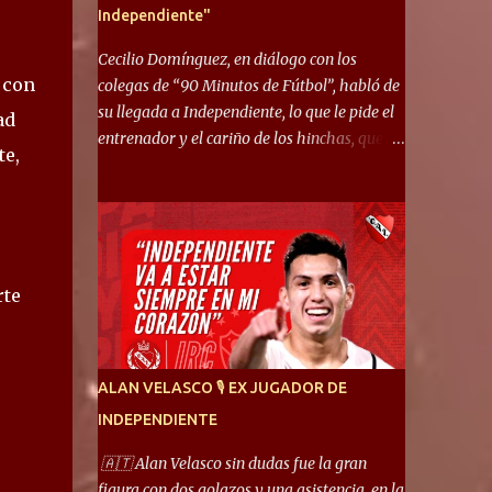
Independiente"
Cecilio Domínguez, en diálogo con los
 con
colegas de “90 Minutos de Fútbol”, habló de
su llegada a Independiente, lo que le pide el
ad
entrenador y el cariño de los hinchas, que se
te,
ganó en pocos partidos. “No me costó
mucho adaptarme. La forma de ser mía me
ayuda a que me adapte rápidamente, soy un
hombre alegre y abierto. Creo que lo estoy
haciendo muy bien. Cuando llegué, llegué a
rte
un Independiente que juega muy dinámico y
me gusta mucho. Me favorece por la forma
de jugar mía y eso también ayudó a que me
adapte”. “Me siento mejor por izquierda,
ALAN VELASCO 🎙 EX JUGADOR DE
pero me gusta mucho jugar de 9, y juego sin
INDEPENDIENTE
problemas por derecha también. Jugar de 9
y de extremo por izquierda es diferente. A mi
🇦🇹 Alan Velasco sin dudas fue la gran
me gusta jugar por fuera, porque tengo mas
figura con dos golazos y una asistencia, en la