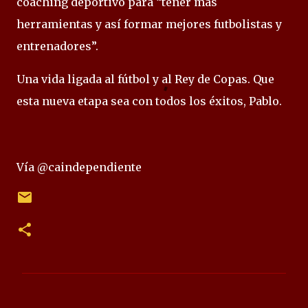
coaching deportivo para “tener más
herramientas y así formar mejores futbolistas y
entrenadores”.
Una vida ligada al fútbol y al Rey de Copas. Que
esta nueva etapa sea con todos los éxitos, Pablo.
Vía @caindependiente
C