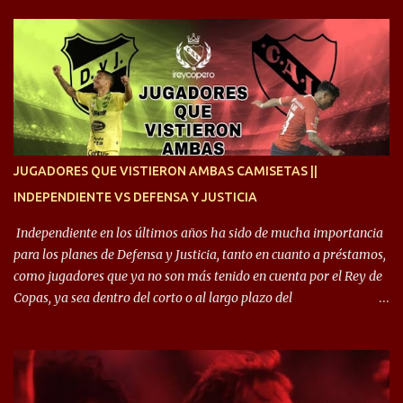
cruzan. Es toda una vida, van a ser 10 años. Si se tiene que dar algo,
ojalá sea lo mejor para el club y para mí. Independiente va a estar
siempre en mi corazón”. 🎙️“Siempre que me tocó vestir la camiseta
quise dar lo mejor. Si me toca marcharme, estoy agradecido al
hincha”. 🎙️“El equipo hizo un gran trabajo, quedó demostrado en el
resultado. Es nuestro segundo partido, en la pretemporada nos
enfocamos en la preparación física. El grupo está encontrando la
idea que quiere el técnico y eso es importante para todos”.
JUGADORES QUE VISTIERON AMBAS CAMISETAS ||
INDEPENDIENTE VS DEFENSA Y JUSTICIA
Independiente en los últimos años ha sido de mucha importancia
para los planes de Defensa y Justicia, tanto en cuanto a préstamos,
como jugadores que ya no son más tenido en cuenta por el Rey de
Copas, ya sea dentro del corto o al largo plazo del
desprendimiento de los mismos. Comenzando a repasar,
arrancamos con alguien que esta con un gran presente en el
Halcón de Varela, como lo es Brian Romero, quien paso a
préstamo allí durante el último mercado de pases y ha rendido de