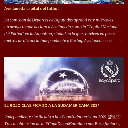
algo totalmente inusual para estas épocas, donde la violencia no
Avellaneda capital del futbol
permite encuentros de riesgo sobre el final de los torneos. En la
década del ochenta y con una democracia flo...
La comisión de Deportes de Diputados aprobó este miércoles
un proyecto que declara a Avellaneda como la “Capital Nacional
del Fútbol” en la Argentina, ciudad en la que conviven en pocos
metros de distancia Independiente y Racing. Avellaneda es el
hogar dos de los clubes denominados “cinco grandes”, tienen sus
predios separados por 50 metros y a sus estadios (Cilindro y
Libertadores de América) los distancian solo 150 metros. Por ello
son protagonistas de un clásico de los más picantes del fútbol
argentino. De ella también forma parte Arsenal, equipo que
transitó por la primera división del fútbol local durante muchos
años. Dock Sud es otro de los que comparten esas tierras, aunque el
foco de atención es la convivencia Independiente - Racing. “No
encuentro, más allá de Capital Federal, una ciudad que
EL ROJO CLASIFICADO A LA SUDAMERICANA 2021
reúna tantos logros deportivos, tantos clubes y tanta gente en este
deporte”, afirmó Facundo Moyano. “Creo que Avellaneda...
Independiente clasificado a la #CopaSudamericana 2021 🏆🇦🇹
Tras la obtención de la #CopaDiegoMaradona por Boca Juniors y