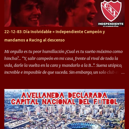
gran manera, convirtiendo goles importantes, sobre todo en la
copa sudamericana. Pero no sucedió lo mismo en cuanto al
rendimiento que ha producido en el Rojo. Pasando a jugadores que
jugaron en Defensa y ahora están en el rojo, tenemos a la dupla
Gastón Togni y Domingo Blanco, donde ambos explotaron
22-12-83: Día Inolvidable = Independiente Campeón y
futbolísticamente hablando en el equipo de Varela, donde, por
mandamos a Racing al descenso
ejemplo, el caso de Mingo llego a ser tenido en cuenta para el
Seleccionado Argentino, rendimiento que aún no ha logrado
Mi orgullo es tu peor humillación ¿Cual es tu sueño máximo como
mostrar en Independiente. En e...
hincha?… “Y, salir campeón en mi casa, frente al rival de toda la
vida, darle la vuelta en la cara y mandarlo a la B…”. Suena utópico,
increible e imposible de que suceda. Sin embargo, un solo club en el
mundo se dió ese lujo y fue el Club Atlético Independiente. Los
hinchas del "Rojo" tienen un doble festejo. Por un lado, la el
campeonato del '83 año consagratorio para el Rojo y, por el otro, el
haber mandado al descenso a su eterno rival. 22 de diciembre de
1983 es una fecha que pocos hinchas de Independiente pueden
dejar en el olvido. Es que ese día, el "Rojo" derrotó a Racing por 2 a
0, se consagró campeón y, además, mandó al descenso a su eterno
rival. El clásico de Avellaneda marcó el epílogo del campeonato,