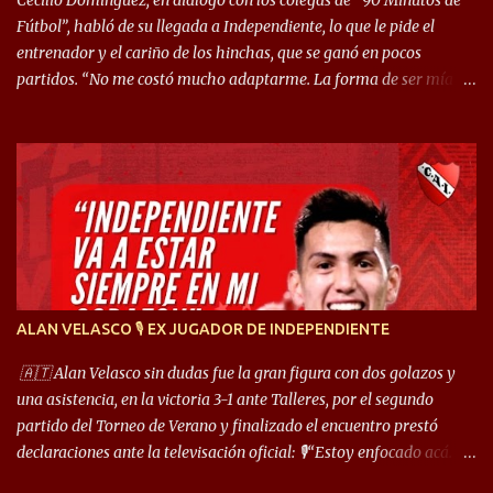
Cecilio Domínguez, en diálogo con los colegas de “90 Minutos de
Fútbol”, habló de su llegada a Independiente, lo que le pide el
entrenador y el cariño de los hinchas, que se ganó en pocos
partidos. “No me costó mucho adaptarme. La forma de ser mía
me ayuda a que me adapte rápidamente, soy un hombre alegre y
abierto. Creo que lo estoy haciendo muy bien. Cuando llegué,
llegué a un Independiente que juega muy dinámico y me gusta
mucho. Me favorece por la forma de jugar mía y eso también
ayudó a que me adapte”. “Me siento mejor por izquierda, pero me
gusta mucho jugar de 9, y juego sin problemas por derecha
también. Jugar de 9 y de extremo por izquierda es diferente. A mi
me gusta jugar por fuera, porque tengo mas posibilidades de
encarar, de enganchar. Pero yo soy un hombre que pica mucho y
ALAN VELASCO 🎙 EX JUGADOR DE INDEPENDIENTE
cuando juego de 9 me gusta, porque estoy un poco más cerca del
arco y tengo más posibilidades”. Sobre lo que le pide el DT,
🇦🇹 Alan Velasco sin dudas fue la gran figura con dos golazos y
comentó: “Cuando juego de 9, obviamente me pide presionar, y
una asistencia, en la victoria 3-1 ante Talleres, por el segundo
cuand...
partido del Torneo de Verano y finalizado el encuentro prestó
declaraciones ante la televisación oficial: 🎙️“Estoy enfocado acá.
Estoy desde los 9 años y son sensaciones raras las que se me