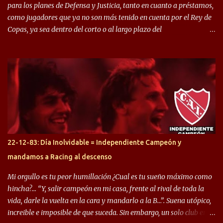
para los planes de Defensa y Justicia, tanto en cuanto a préstamos,
como jugadores que ya no son más tenido en cuenta por el Rey de
Copas, ya sea dentro del corto o al largo plazo del
desprendimiento de los mismos. Comenzando a repasar,
arrancamos con alguien que esta con un gran presente en el
Halcón de Varela, como lo es Brian Romero, quien paso a
préstamo allí durante el último mercado de pases y ha rendido de
gran manera, convirtiendo goles importantes, sobre todo en la
copa sudamericana. Pero no sucedió lo mismo en cuanto al
rendimiento que ha producido en el Rojo. Pasando a jugadores que
jugaron en Defensa y ahora están en el rojo, tenemos a la dupla
Gastón Togni y Domingo Blanco, donde ambos explotaron
22-12-83: Día Inolvidable = Independiente Campeón y
futbolísticamente hablando en el equipo de Varela, donde, por
mandamos a Racing al descenso
ejemplo, el caso de Mingo llego a ser tenido en cuenta para el
Seleccionado Argentino, rendimiento que aún no ha logrado
Mi orgullo es tu peor humillación ¿Cual es tu sueño máximo como
mostrar en Independiente. En e...
hincha?… “Y, salir campeón en mi casa, frente al rival de toda la
vida, darle la vuelta en la cara y mandarlo a la B…”. Suena utópico,
increible e imposible de que suceda. Sin embargo, un solo club en el