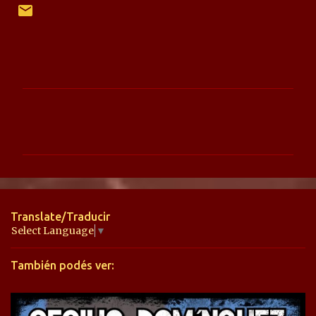
C
o
m
e
n
t
Translate/Traducir
a
Select Language
▼
r
También podés ver:
i
o
s