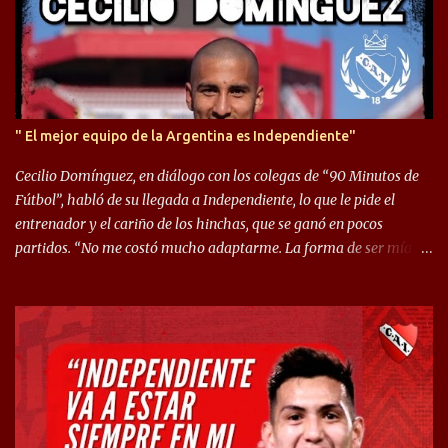
" El mejor equipo de la Argentina es Independiente"
Cecilio Domínguez, en diálogo con los colegas de “90 Minutos de
Fútbol”, habló de su llegada a Independiente, lo que le pide el
entrenador y el cariño de los hinchas, que se ganó en pocos
partidos. “No me costó mucho adaptarme. La forma de ser mía
me ayuda a que me adapte rápidamente, soy un hombre alegre y
abierto. Creo que lo estoy haciendo muy bien. Cuando llegué,
llegué a un Independiente que juega muy dinámico y me gusta
mucho. Me favorece por la forma de jugar mía y eso también
ayudó a que me adapte”. “Me siento mejor por izquierda, pero me
gusta mucho jugar de 9, y juego sin problemas por derecha
también. Jugar de 9 y de extremo por izquierda es diferente. A mi
me gusta jugar por fuera, porque tengo mas posibilidades de