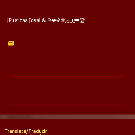
¡Fuerzas Joya! 💪🏻❤️💎⚽🇦🇹👑🏆
C
o
m
e
n
t
Translate/Traducir