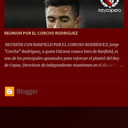
las fases de grupos de la #CopaLibertadores 2021. ¡Este año hay
noche de Copas Rey! ⚽🇦🇹👑🏆.
REUNION POR EL CORCHO RODRIGUEZ
REUNIÓN CON BANFIELD POR EL CORCHO RODRÍGUEZ: Jorge
"Corcho" Rodríguez, a quien Falcioni conoce bien de Banfield, es
uno de los principales apuntados para reforzar el plantel del Rey
de Copas. Directivos de Independiente mantienen en el día de hoy
una reunión para dar comienzo a las negociaciones por el
mediocampista del Taladro. La CD de Avellaneda ofrecerá un
préstamo con opción de compra pero, por lo que se sabe, Banfield
busca vender al menos el 50% del pase por una cifra cercana a los
1,5 millones de dólares. El volante central titular del Banfield y
capitán que llegó a la final de la #CopaDiegoMaradona, jugador
ya fue dirigido por Julio César Falcioni en su último paso por el
Taladro, fue titular en todos los partidos de su equipo, tuvo 23
quites, 19 intercepciones y acertó 433 pases, el de mayor cantidad