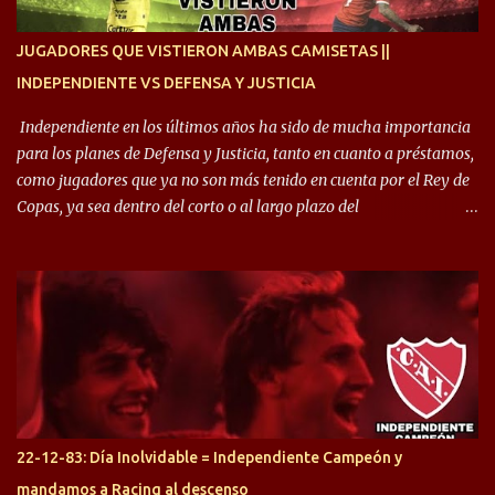
enfocamos en la preparación física. El grupo está encontrando la
idea que quiere el técnico y eso es importante para todos”.
JUGADORES QUE VISTIERON AMBAS CAMISETAS ||
INDEPENDIENTE VS DEFENSA Y JUSTICIA
Independiente en los últimos años ha sido de mucha importancia
para los planes de Defensa y Justicia, tanto en cuanto a préstamos,
como jugadores que ya no son más tenido en cuenta por el Rey de
Copas, ya sea dentro del corto o al largo plazo del
desprendimiento de los mismos. Comenzando a repasar,
arrancamos con alguien que esta con un gran presente en el
Halcón de Varela, como lo es Brian Romero, quien paso a
préstamo allí durante el último mercado de pases y ha rendido de
gran manera, convirtiendo goles importantes, sobre todo en la
copa sudamericana. Pero no sucedió lo mismo en cuanto al
rendimiento que ha producido en el Rojo. Pasando a jugadores que
jugaron en Defensa y ahora están en el rojo, tenemos a la dupla
Gastón Togni y Domingo Blanco, donde ambos explotaron
22-12-83: Día Inolvidable = Independiente Campeón y
futbolísticamente hablando en el equipo de Varela, donde, por
mandamos a Racing al descenso