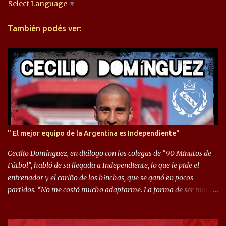
a
Select Language
▼
r
También podés ver:
i
o
s
" El mejor equipo de la Argentina es Independiente"
Cecilio Domínguez, en diálogo con los colegas de “90 Minutos de
Fútbol”, habló de su llegada a Independiente, lo que le pide el
entrenador y el cariño de los hinchas, que se ganó en pocos
partidos. “No me costó mucho adaptarme. La forma de ser mía
me ayuda a que me adapte rápidamente, soy un hombre alegre y
abierto. Creo que lo estoy haciendo muy bien. Cuando llegué,