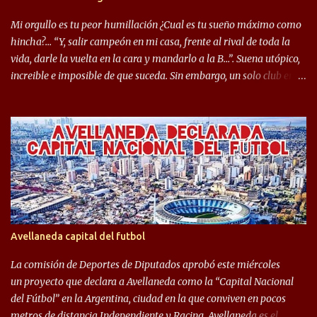
ejemplo, el caso de Mingo llego a ser tenido en cuenta para el
Seleccionado Argentino, rendimiento que aún no ha logrado
Mi orgullo es tu peor humillación ¿Cual es tu sueño máximo como
mostrar en Independiente. En e...
hincha?… “Y, salir campeón en mi casa, frente al rival de toda la
vida, darle la vuelta en la cara y mandarlo a la B…”. Suena utópico,
increible e imposible de que suceda. Sin embargo, un solo club en el
mundo se dió ese lujo y fue el Club Atlético Independiente. Los
hinchas del "Rojo" tienen un doble festejo. Por un lado, la el
campeonato del '83 año consagratorio para el Rojo y, por el otro, el
haber mandado al descenso a su eterno rival. 22 de diciembre de
1983 es una fecha que pocos hinchas de Independiente pueden
dejar en el olvido. Es que ese día, el "Rojo" derrotó a Racing por 2 a
0, se consagró campeón y, además, mandó al descenso a su eterno
rival. El clásico de Avellaneda marcó el epílogo del campeonato,
algo totalmente inusual para estas épocas, donde la violencia no
Avellaneda capital del futbol
permite encuentros de riesgo sobre el final de los torneos. En la
década del ochenta y con una democracia flo...
La comisión de Deportes de Diputados aprobó este miércoles
un proyecto que declara a Avellaneda como la “Capital Nacional
del Fútbol” en la Argentina, ciudad en la que conviven en pocos
metros de distancia Independiente y Racing. Avellaneda es el