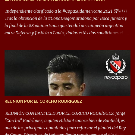
reúna tantos logros deportivos, tantos clubes y tanta gente en este
deporte”, afirmó Facundo Moyano. “Creo que Avellaneda...
Independiente clasificado a la #CopaSudamericana 2021 🏆🇦🇹
Tras la obtención de la #CopaDiegoMaradona por Boca Juniors y
la final de la #Sudamericana que tendrá un campeón argentino
entre Defensa y Justicia o Lanús, dadas estás dos condiciones el
Rey de Copas se clasifica a la Copa Sudamericana de este 2021. En
este año, la Sudamericana sufrirá modificaciones en su formato,
que iniciará en fase de grupos con 6 partidos, de los cuales sólo los
primeros de cada grupo jugarán los 8vos. con los 3ros. mejores de
las fases de grupos de la #CopaLibertadores 2021. ¡Este año hay
noche de Copas Rey! ⚽🇦🇹👑🏆.
REUNION POR EL CORCHO RODRIGUEZ
REUNIÓN CON BANFIELD POR EL CORCHO RODRÍGUEZ: Jorge
"Corcho" Rodríguez, a quien Falcioni conoce bien de Banfield, es
uno de los principales apuntados para reforzar el plantel del Rey