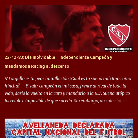
arrancamos con alguien que esta con un gran presente en el
Halcón de Varela, como lo es Brian Romero, quien paso a
préstamo allí durante el último mercado de pases y ha rendido de
gran manera, convirtiendo goles importantes, sobre todo en la
copa sudamericana. Pero no sucedió lo mismo en cuanto al
rendimiento que ha producido en el Rojo. Pasando a jugadores que
jugaron en Defensa y ahora están en el rojo, tenemos a la dupla
Gastón Togni y Domingo Blanco, donde ambos explotaron
22-12-83: Día Inolvidable = Independiente Campeón y
futbolísticamente hablando en el equipo de Varela, donde, por
mandamos a Racing al descenso
ejemplo, el caso de Mingo llego a ser tenido en cuenta para el
Seleccionado Argentino, rendimiento que aún no ha logrado
Mi orgullo es tu peor humillación ¿Cual es tu sueño máximo como
mostrar en Independiente. En e...
hincha?… “Y, salir campeón en mi casa, frente al rival de toda la
vida, darle la vuelta en la cara y mandarlo a la B…”. Suena utópico,
increible e imposible de que suceda. Sin embargo, un solo club en el
mundo se dió ese lujo y fue el Club Atlético Independiente. Los
hinchas del "Rojo" tienen un doble festejo. Por un lado, la el
campeonato del '83 año consagratorio para el Rojo y, por el otro, el
haber mandado al descenso a su eterno rival. 22 de diciembre de
1983 es una fecha que pocos hinchas de Independiente pueden