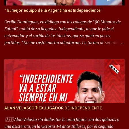
" El mejor equipo de la Argentina es Independiente"
Cecilio Domínguez, en diálogo con los colegas de “90 Minutos de
Fútbol”, habló de su llegada a Independiente, lo que le pide el
entrenador y el cariño de los hinchas, que se ganó en pocos
partidos. “No me costó mucho adaptarme. La forma de ser mía
me ayuda a que me adapte rápidamente, soy un hombre alegre y
abierto. Creo que lo estoy haciendo muy bien. Cuando llegué,
llegué a un Independiente que juega muy dinámico y me gusta
mucho. Me favorece por la forma de jugar mía y eso también
ayudó a que me adapte”. “Me siento mejor por izquierda, pero me
gusta mucho jugar de 9, y juego sin problemas por derecha
también. Jugar de 9 y de extremo por izquierda es diferente. A mi
me gusta jugar por fuera, porque tengo mas posibilidades de
encarar, de enganchar. Pero yo soy un hombre que pica mucho y
ALAN VELASCO 🎙 EX JUGADOR DE INDEPENDIENTE
cuando juego de 9 me gusta, porque estoy un poco más cerca del
arco y tengo más posibilidades”. Sobre lo que le pide el DT,
🇦🇹 Alan Velasco sin dudas fue la gran figura con dos golazos y
comentó: “Cuando juego de 9, obviamente me pide presionar, y
una asistencia, en la victoria 3-1 ante Talleres, por el segundo