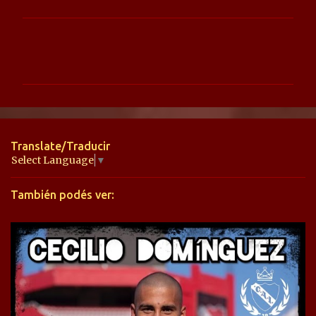
C
o
m
e
n
t
Translate/Traducir
a
Select Language
▼
r
También podés ver:
i
o
s