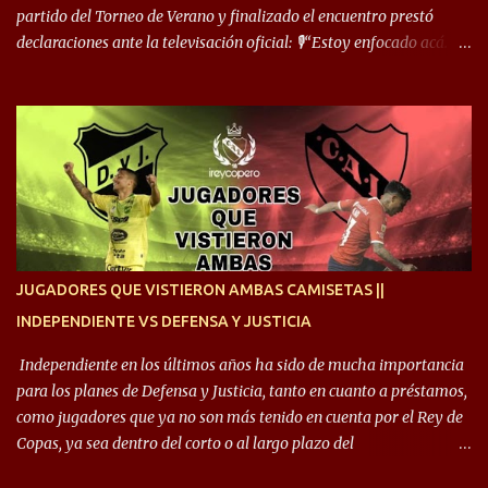
cuand...
partido del Torneo de Verano y finalizado el encuentro prestó
declaraciones ante la televisación oficial: 🎙️“Estoy enfocado acá.
Estoy desde los 9 años y son sensaciones raras las que se me
cruzan. Es toda una vida, van a ser 10 años. Si se tiene que dar algo,
ojalá sea lo mejor para el club y para mí. Independiente va a estar
siempre en mi corazón”. 🎙️“Siempre que me tocó vestir la camiseta
quise dar lo mejor. Si me toca marcharme, estoy agradecido al
hincha”. 🎙️“El equipo hizo un gran trabajo, quedó demostrado en el
resultado. Es nuestro segundo partido, en la pretemporada nos
enfocamos en la preparación física. El grupo está encontrando la
idea que quiere el técnico y eso es importante para todos”.
JUGADORES QUE VISTIERON AMBAS CAMISETAS ||
INDEPENDIENTE VS DEFENSA Y JUSTICIA
Independiente en los últimos años ha sido de mucha importancia
para los planes de Defensa y Justicia, tanto en cuanto a préstamos,
como jugadores que ya no son más tenido en cuenta por el Rey de
Copas, ya sea dentro del corto o al largo plazo del
desprendimiento de los mismos. Comenzando a repasar,