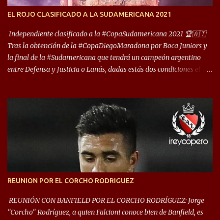
encuentro, más allá de Capital Federal, una ciudad que
EL ROJO CLASIFICADO A LA SUDAMERICANA 2021
reúna tantos logros deportivos, tantos clubes y tanta gente en este
deporte”, afirmó Facundo Moyano. “Creo que Avellaneda...
Independiente clasificado a la #CopaSudamericana 2021 🏆🇦🇹
Tras la obtención de la #CopaDiegoMaradona por Boca Juniors y
la final de la #Sudamericana que tendrá un campeón argentino
entre Defensa y Justicia o Lanús, dadas estás dos condiciones el
Rey de Copas se clasifica a la Copa Sudamericana de este 2021. En
este año, la Sudamericana sufrirá modificaciones en su formato,
que iniciará en fase de grupos con 6 partidos, de los cuales sólo los
primeros de cada grupo jugarán los 8vos. con los 3ros. mejores de
las fases de grupos de la #CopaLibertadores 2021. ¡Este año hay
noche de Copas Rey! ⚽🇦🇹👑🏆.
REUNION POR EL CORCHO RODRIGUEZ
REUNIÓN CON BANFIELD POR EL CORCHO RODRÍGUEZ: Jorge
"Corcho" Rodríguez, a quien Falcioni conoce bien de Banfield, es