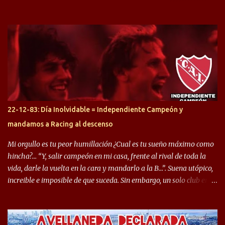
desprendimiento de los mismos. Comenzando a repasar,
arrancamos con alguien que esta con un gran presente en el
Halcón de Varela, como lo es Brian Romero, quien paso a
préstamo allí durante el último mercado de pases y ha rendido de
gran manera, convirtiendo goles importantes, sobre todo en la
copa sudamericana. Pero no sucedió lo mismo en cuanto al
rendimiento que ha producido en el Rojo. Pasando a jugadores que
jugaron en Defensa y ahora están en el rojo, tenemos a la dupla
Gastón Togni y Domingo Blanco, donde ambos explotaron
22-12-83: Día Inolvidable = Independiente Campeón y
futbolísticamente hablando en el equipo de Varela, donde, por
mandamos a Racing al descenso
ejemplo, el caso de Mingo llego a ser tenido en cuenta para el
Seleccionado Argentino, rendimiento que aún no ha logrado
Mi orgullo es tu peor humillación ¿Cual es tu sueño máximo como
mostrar en Independiente. En e...
hincha?… “Y, salir campeón en mi casa, frente al rival de toda la
vida, darle la vuelta en la cara y mandarlo a la B…”. Suena utópico,
increible e imposible de que suceda. Sin embargo, un solo club en el
mundo se dió ese lujo y fue el Club Atlético Independiente. Los
hinchas del "Rojo" tienen un doble festejo. Por un lado, la el
campeonato del '83 año consagratorio para el Rojo y, por el otro, el