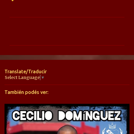
C
o
m
e
n
t
Translate/Traducir
a
Select Language
▼
r
También podés ver:
i
o
s