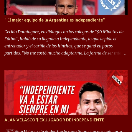
" El mejor equipo de la Argentina es Independiente"
Cecilio Domínguez, en diálogo con los colegas de “90 Minutos de
Fútbol”, habló de su llegada a Independiente, lo que le pide el
entrenador y el cariño de los hinchas, que se ganó en pocos
partidos. “No me costó mucho adaptarme. La forma de ser mía
me ayuda a que me adapte rápidamente, soy un hombre alegre y
abierto. Creo que lo estoy haciendo muy bien. Cuando llegué,
llegué a un Independiente que juega muy dinámico y me gusta
mucho. Me favorece por la forma de jugar mía y eso también
ayudó a que me adapte”. “Me siento mejor por izquierda, pero me
gusta mucho jugar de 9, y juego sin problemas por derecha
también. Jugar de 9 y de extremo por izquierda es diferente. A mi
me gusta jugar por fuera, porque tengo mas posibilidades de
encarar, de enganchar. Pero yo soy un hombre que pica mucho y
ALAN VELASCO 🎙 EX JUGADOR DE INDEPENDIENTE
cuando juego de 9 me gusta, porque estoy un poco más cerca del
arco y tengo más posibilidades”. Sobre lo que le pide el DT,
🇦🇹 Alan Velasco sin dudas fue la gran figura con dos golazos y