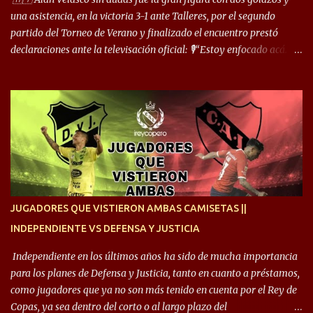
comentó: “Cuando juego de 9, obviamente me pide presionar, y
una asistencia, en la victoria 3-1 ante Talleres, por el segundo
cuand...
partido del Torneo de Verano y finalizado el encuentro prestó
declaraciones ante la televisación oficial: 🎙️“Estoy enfocado acá.
Estoy desde los 9 años y son sensaciones raras las que se me
cruzan. Es toda una vida, van a ser 10 años. Si se tiene que dar algo,
ojalá sea lo mejor para el club y para mí. Independiente va a estar
siempre en mi corazón”. 🎙️“Siempre que me tocó vestir la camiseta
quise dar lo mejor. Si me toca marcharme, estoy agradecido al
hincha”. 🎙️“El equipo hizo un gran trabajo, quedó demostrado en el
resultado. Es nuestro segundo partido, en la pretemporada nos
enfocamos en la preparación física. El grupo está encontrando la
idea que quiere el técnico y eso es importante para todos”.
JUGADORES QUE VISTIERON AMBAS CAMISETAS ||
INDEPENDIENTE VS DEFENSA Y JUSTICIA
Independiente en los últimos años ha sido de mucha importancia
para los planes de Defensa y Justicia, tanto en cuanto a préstamos,
como jugadores que ya no son más tenido en cuenta por el Rey de
Copas, ya sea dentro del corto o al largo plazo del