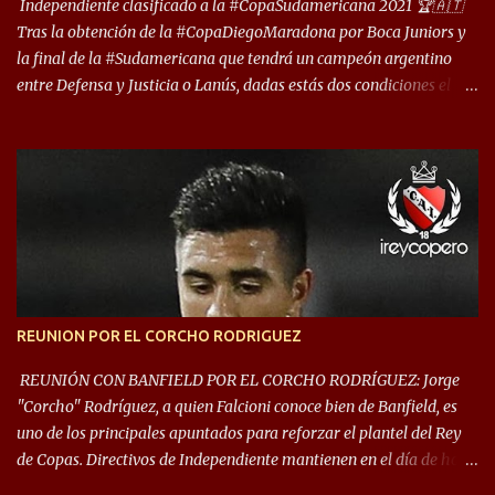
deporte”, afirmó Facundo Moyano. “Creo que Avellaneda...
Independiente clasificado a la #CopaSudamericana 2021 🏆🇦🇹
Tras la obtención de la #CopaDiegoMaradona por Boca Juniors y
la final de la #Sudamericana que tendrá un campeón argentino
entre Defensa y Justicia o Lanús, dadas estás dos condiciones el
Rey de Copas se clasifica a la Copa Sudamericana de este 2021. En
este año, la Sudamericana sufrirá modificaciones en su formato,
que iniciará en fase de grupos con 6 partidos, de los cuales sólo los
primeros de cada grupo jugarán los 8vos. con los 3ros. mejores de
las fases de grupos de la #CopaLibertadores 2021. ¡Este año hay
noche de Copas Rey! ⚽🇦🇹👑🏆.
REUNION POR EL CORCHO RODRIGUEZ
REUNIÓN CON BANFIELD POR EL CORCHO RODRÍGUEZ: Jorge
"Corcho" Rodríguez, a quien Falcioni conoce bien de Banfield, es
uno de los principales apuntados para reforzar el plantel del Rey
de Copas. Directivos de Independiente mantienen en el día de hoy
una reunión para dar comienzo a las negociaciones por el