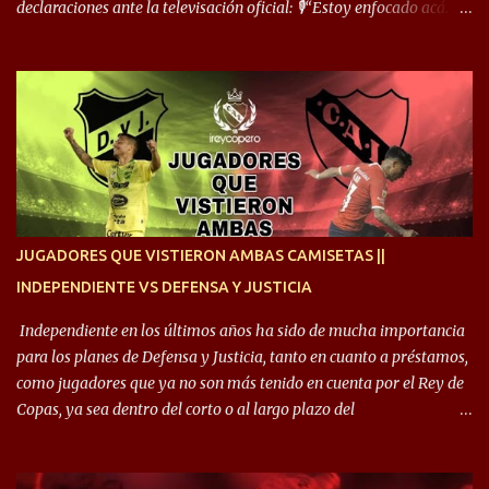
declaraciones ante la televisación oficial: 🎙️“Estoy enfocado acá.
Estoy desde los 9 años y son sensaciones raras las que se me
cruzan. Es toda una vida, van a ser 10 años. Si se tiene que dar algo,
ojalá sea lo mejor para el club y para mí. Independiente va a estar
siempre en mi corazón”. 🎙️“Siempre que me tocó vestir la camiseta
quise dar lo mejor. Si me toca marcharme, estoy agradecido al
hincha”. 🎙️“El equipo hizo un gran trabajo, quedó demostrado en el
resultado. Es nuestro segundo partido, en la pretemporada nos
enfocamos en la preparación física. El grupo está encontrando la
idea que quiere el técnico y eso es importante para todos”.
JUGADORES QUE VISTIERON AMBAS CAMISETAS ||
INDEPENDIENTE VS DEFENSA Y JUSTICIA
Independiente en los últimos años ha sido de mucha importancia
para los planes de Defensa y Justicia, tanto en cuanto a préstamos,
como jugadores que ya no son más tenido en cuenta por el Rey de
Copas, ya sea dentro del corto o al largo plazo del
desprendimiento de los mismos. Comenzando a repasar,
arrancamos con alguien que esta con un gran presente en el
Halcón de Varela, como lo es Brian Romero, quien paso a