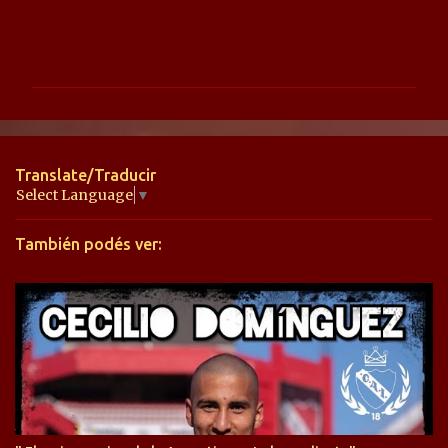
C
o
m
e
n
t
Translate/Traducir
a
Select Language
▼
r
También podés ver:
i
o
s