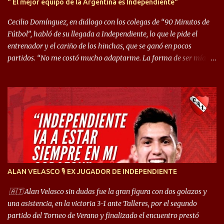
" El mejor equipo de la Argentina es Independiente"
Cecilio Domínguez, en diálogo con los colegas de “90 Minutos de
Fútbol”, habló de su llegada a Independiente, lo que le pide el
entrenador y el cariño de los hinchas, que se ganó en pocos
partidos. “No me costó mucho adaptarme. La forma de ser mía
me ayuda a que me adapte rápidamente, soy un hombre alegre y
abierto. Creo que lo estoy haciendo muy bien. Cuando llegué,
llegué a un Independiente que juega muy dinámico y me gusta
mucho. Me favorece por la forma de jugar mía y eso también
ayudó a que me adapte”. “Me siento mejor por izquierda, pero me
gusta mucho jugar de 9, y juego sin problemas por derecha
también. Jugar de 9 y de extremo por izquierda es diferente. A mi
me gusta jugar por fuera, porque tengo mas posibilidades de
encarar, de enganchar. Pero yo soy un hombre que pica mucho y
ALAN VELASCO 🎙 EX JUGADOR DE INDEPENDIENTE
cuando juego de 9 me gusta, porque estoy un poco más cerca del
arco y tengo más posibilidades”. Sobre lo que le pide el DT,
🇦🇹 Alan Velasco sin dudas fue la gran figura con dos golazos y
comentó: “Cuando juego de 9, obviamente me pide presionar, y
una asistencia, en la victoria 3-1 ante Talleres, por el segundo
cuand...
partido del Torneo de Verano y finalizado el encuentro prestó