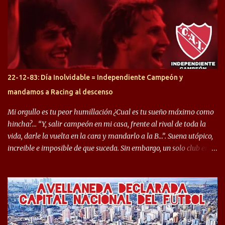
préstamo allí durante el último mercado de pases y ha rendido de
gran manera, convirtiendo goles importantes, sobre todo en la
copa sudamericana. Pero no sucedió lo mismo en cuanto al
rendimiento que ha producido en el Rojo. Pasando a jugadores que
jugaron en Defensa y ahora están en el rojo, tenemos a la dupla
Gastón Togni y Domingo Blanco, donde ambos explotaron
22-12-83: Día Inolvidable = Independiente Campeón y
futbolísticamente hablando en el equipo de Varela, donde, por
mandamos a Racing al descenso
ejemplo, el caso de Mingo llego a ser tenido en cuenta para el
Seleccionado Argentino, rendimiento que aún no ha logrado
Mi orgullo es tu peor humillación ¿Cual es tu sueño máximo como
mostrar en Independiente. En e...
hincha?… “Y, salir campeón en mi casa, frente al rival de toda la
vida, darle la vuelta en la cara y mandarlo a la B…”. Suena utópico,
increible e imposible de que suceda. Sin embargo, un solo club en el
mundo se dió ese lujo y fue el Club Atlético Independiente. Los
hinchas del "Rojo" tienen un doble festejo. Por un lado, la el
campeonato del '83 año consagratorio para el Rojo y, por el otro, el
haber mandado al descenso a su eterno rival. 22 de diciembre de
1983 es una fecha que pocos hinchas de Independiente pueden
dejar en el olvido. Es que ese día, el "Rojo" derrotó a Racing por 2 a