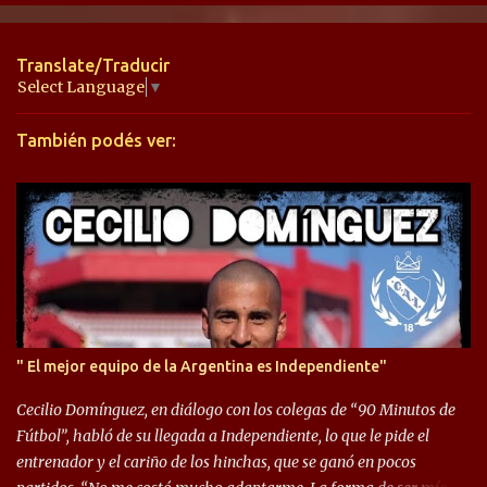
n
t
Translate/Traducir
a
Select Language
▼
r
También podés ver:
i
o
s
" El mejor equipo de la Argentina es Independiente"
Cecilio Domínguez, en diálogo con los colegas de “90 Minutos de
Fútbol”, habló de su llegada a Independiente, lo que le pide el
entrenador y el cariño de los hinchas, que se ganó en pocos