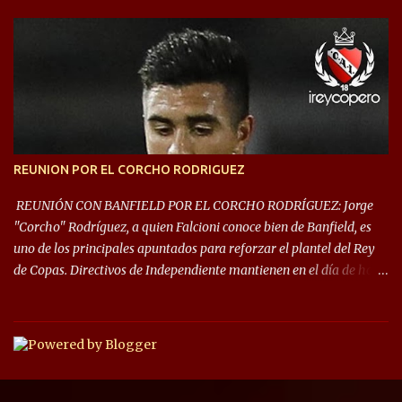
este año, la Sudamericana sufrirá modificaciones en su formato,
que iniciará en fase de grupos con 6 partidos, de los cuales sólo los
primeros de cada grupo jugarán los 8vos. con los 3ros. mejores de
las fases de grupos de la #CopaLibertadores 2021. ¡Este año hay
noche de Copas Rey! ⚽🇦🇹👑🏆.
REUNION POR EL CORCHO RODRIGUEZ
REUNIÓN CON BANFIELD POR EL CORCHO RODRÍGUEZ: Jorge
"Corcho" Rodríguez, a quien Falcioni conoce bien de Banfield, es
uno de los principales apuntados para reforzar el plantel del Rey
de Copas. Directivos de Independiente mantienen en el día de hoy
una reunión para dar comienzo a las negociaciones por el
mediocampista del Taladro. La CD de Avellaneda ofrecerá un
préstamo con opción de compra pero, por lo que se sabe, Banfield
busca vender al menos el 50% del pase por una cifra cercana a los
1,5 millones de dólares. El volante central titular del Banfield y
capitán que llegó a la final de la #CopaDiegoMaradona, jugador