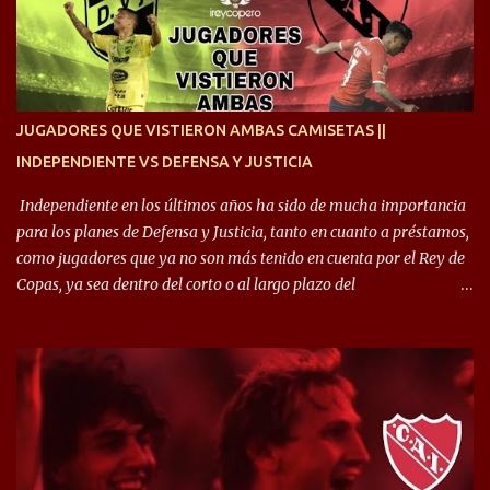
quise dar lo mejor. Si me toca marcharme, estoy agradecido al
hincha”. 🎙️“El equipo hizo un gran trabajo, quedó demostrado en el
resultado. Es nuestro segundo partido, en la pretemporada nos
enfocamos en la preparación física. El grupo está encontrando la
idea que quiere el técnico y eso es importante para todos”.
JUGADORES QUE VISTIERON AMBAS CAMISETAS ||
INDEPENDIENTE VS DEFENSA Y JUSTICIA
Independiente en los últimos años ha sido de mucha importancia
para los planes de Defensa y Justicia, tanto en cuanto a préstamos,
como jugadores que ya no son más tenido en cuenta por el Rey de
Copas, ya sea dentro del corto o al largo plazo del
desprendimiento de los mismos. Comenzando a repasar,
arrancamos con alguien que esta con un gran presente en el
Halcón de Varela, como lo es Brian Romero, quien paso a
préstamo allí durante el último mercado de pases y ha rendido de
gran manera, convirtiendo goles importantes, sobre todo en la
copa sudamericana. Pero no sucedió lo mismo en cuanto al
rendimiento que ha producido en el Rojo. Pasando a jugadores que