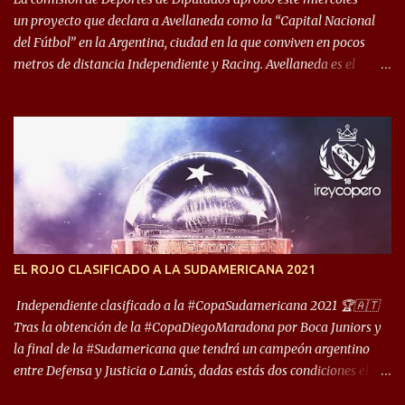
un proyecto que declara a Avellaneda como la “Capital Nacional
del Fútbol” en la Argentina, ciudad en la que conviven en pocos
metros de distancia Independiente y Racing. Avellaneda es el
hogar dos de los clubes denominados “cinco grandes”, tienen sus
predios separados por 50 metros y a sus estadios (Cilindro y
Libertadores de América) los distancian solo 150 metros. Por ello
son protagonistas de un clásico de los más picantes del fútbol
argentino. De ella también forma parte Arsenal, equipo que
transitó por la primera división del fútbol local durante muchos
años. Dock Sud es otro de los que comparten esas tierras, aunque el
foco de atención es la convivencia Independiente - Racing. “No
encuentro, más allá de Capital Federal, una ciudad que
EL ROJO CLASIFICADO A LA SUDAMERICANA 2021
reúna tantos logros deportivos, tantos clubes y tanta gente en este
deporte”, afirmó Facundo Moyano. “Creo que Avellaneda...
Independiente clasificado a la #CopaSudamericana 2021 🏆🇦🇹
Tras la obtención de la #CopaDiegoMaradona por Boca Juniors y
la final de la #Sudamericana que tendrá un campeón argentino
entre Defensa y Justicia o Lanús, dadas estás dos condiciones el
Rey de Copas se clasifica a la Copa Sudamericana de este 2021. En