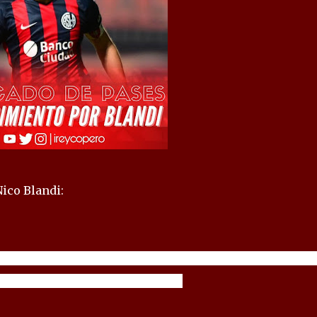
ico Blandi:
 fue acercado nuevamente a Independiente, donde tambi
está en la carpeta del Querétaro.