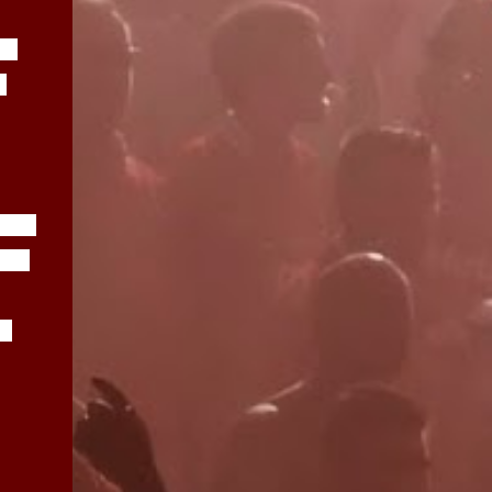
le
a
sado
retó
de