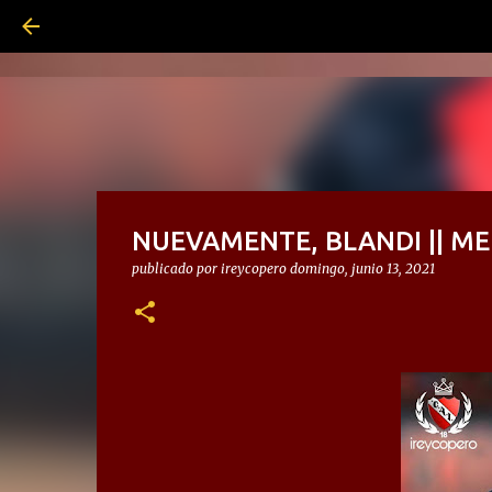
NUEVAMENTE, BLANDI || ME
publicado por
ireycopero
domingo, junio 13, 2021