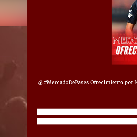
💰 #MercadoDePases Ofrecimiento por N
⚽ El nombre del delantero de Colo Colo
rodea la órbita de Gimnasia y en México 