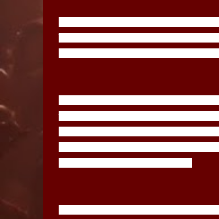
🇨🇱 Al parecer Blandi no está cómodo en
bajó hace rato el pulgar, a pesar que el g
2022, sigue sin que se concrete su esper
🔴 Nicolás Blandi fué ofrecido a Indepen
y por detalles en lo contractual, con las 
su llegada al Rey de Copas. Su arribo no 
incorporarlo para renovar su plantilla 
México que ya lo tiene en carpeta.
💸 Desde Colo Colo esperan con cautela, y