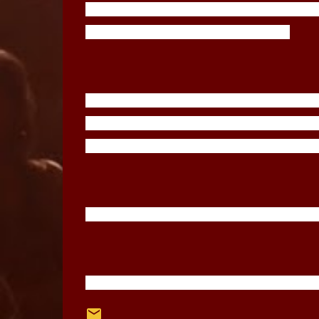
correspondiente al Juventude de la Prime
debido a un desacuerdo económico.
📈 Nico Blandi, el delantero de 31 años, s
camiseta de Colo Colo, números que hic
Cacique como el jugador mejor pagado de
❓¿Te gustaría que se dé la llegada de Bla
✅ Seguinos en todas nuestras redes socia