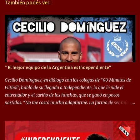
También podés ver:
i
o
s
" El mejor equipo de la Argentina es Independiente"
Cecilio Domínguez, en diálogo con los colegas de “90 Minutos de
Fútbol”, habló de su llegada a Independiente, lo que le pide el
entrenador y el cariño de los hinchas, que se ganó en pocos
partidos. “No me costó mucho adaptarme. La forma de ser mía
me ayuda a que me adapte rápidamente, soy un hombre alegre y
abierto. Creo que lo estoy haciendo muy bien. Cuando llegué,
llegué a un Independiente que juega muy dinámico y me gusta
mucho. Me favorece por la forma de jugar mía y eso también