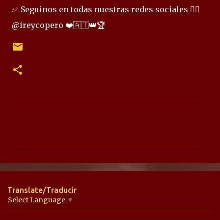
✅ Seguinos en todas nuestras redes sociales 👉🏻
@ireycopero ❤️🇦🇹👑🏆
C
o
m
e
n
t
Translate/Traducir
a
Select Language
▼
r