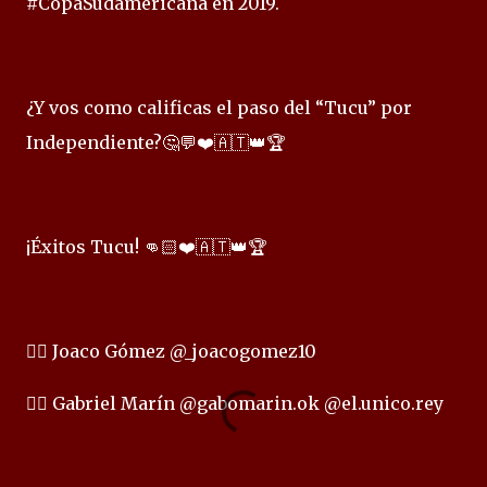
#CopaSudamericana en 2019.
¿Y vos como calificas el paso del “Tucu” por
Independiente?🤔💬❤️🇦🇹👑🏆
¡Éxitos Tucu! 👊🏻❤️🇦🇹👑🏆
✍🏻 Joaco Gómez @_joacogomez10
✍🏻 Gabriel Marín @gabomarin.ok @el.unico.rey