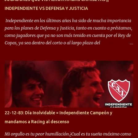
INDEPENDIENTE VS DEFENSA Y JUSTICIA
Independiente en los últimos años ha sido de mucha importancia
para los planes de Defensa y Justicia, tanto en cuanto a préstamos,
como jugadores que ya no son más tenido en cuenta por el Rey de
Copas, ya sea dentro del corto o al largo plazo del
desprendimiento de los mismos. Comenzando a repasar,
arrancamos con alguien que esta con un gran presente en el
Halcón de Varela, como lo es Brian Romero, quien paso a
préstamo allí durante el último mercado de pases y ha rendido de
gran manera, convirtiendo goles importantes, sobre todo en la
copa sudamericana. Pero no sucedió lo mismo en cuanto al
rendimiento que ha producido en el Rojo. Pasando a jugadores que
jugaron en Defensa y ahora están en el rojo, tenemos a la dupla
Gastón Togni y Domingo Blanco, donde ambos explotaron
22-12-83: Día Inolvidable = Independiente Campeón y
futbolísticamente hablando en el equipo de Varela, donde, por
mandamos a Racing al descenso
ejemplo, el caso de Mingo llego a ser tenido en cuenta para el
Seleccionado Argentino, rendimiento que aún no ha logrado
Mi orgullo es tu peor humillación ¿Cual es tu sueño máximo como