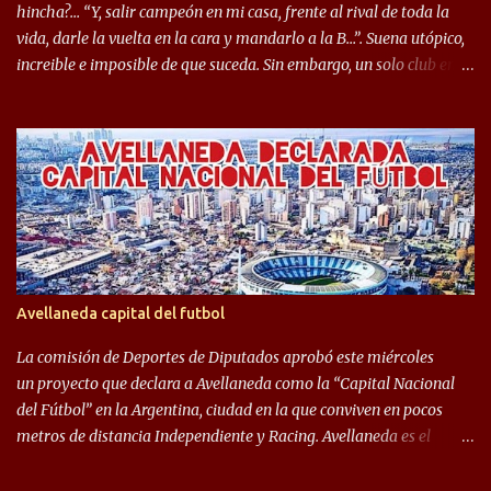
mostrar en Independiente. En e...
hincha?… “Y, salir campeón en mi casa, frente al rival de toda la
vida, darle la vuelta en la cara y mandarlo a la B…”. Suena utópico,
increible e imposible de que suceda. Sin embargo, un solo club en el
mundo se dió ese lujo y fue el Club Atlético Independiente. Los
hinchas del "Rojo" tienen un doble festejo. Por un lado, la el
campeonato del '83 año consagratorio para el Rojo y, por el otro, el
haber mandado al descenso a su eterno rival. 22 de diciembre de
1983 es una fecha que pocos hinchas de Independiente pueden
dejar en el olvido. Es que ese día, el "Rojo" derrotó a Racing por 2 a
0, se consagró campeón y, además, mandó al descenso a su eterno
rival. El clásico de Avellaneda marcó el epílogo del campeonato,
algo totalmente inusual para estas épocas, donde la violencia no
Avellaneda capital del futbol
permite encuentros de riesgo sobre el final de los torneos. En la
década del ochenta y con una democracia flo...
La comisión de Deportes de Diputados aprobó este miércoles
un proyecto que declara a Avellaneda como la “Capital Nacional
del Fútbol” en la Argentina, ciudad en la que conviven en pocos
metros de distancia Independiente y Racing. Avellaneda es el
hogar dos de los clubes denominados “cinco grandes”, tienen sus
predios separados por 50 metros y a sus estadios (Cilindro y