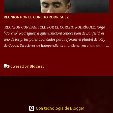
REUNION POR EL CORCHO RODRIGUEZ
REUNIÓN CON BANFIELD POR EL CORCHO RODRÍGUEZ: Jorge
"Corcho" Rodríguez, a quien Falcioni conoce bien de Banfield, es
uno de los principales apuntados para reforzar el plantel del Rey
de Copas. Directivos de Independiente mantienen en el día de hoy
una reunión para dar comienzo a las negociaciones por el
mediocampista del Taladro. La CD de Avellaneda ofrecerá un
préstamo con opción de compra pero, por lo que se sabe, Banfield
busca vender al menos el 50% del pase por una cifra cercana a los
1,5 millones de dólares. El volante central titular del Banfield y
capitán que llegó a la final de la #CopaDiegoMaradona, jugador
ya fue dirigido por Julio César Falcioni en su último paso por el
Taladro, fue titular en todos los partidos de su equipo, tuvo 23
quites, 19 intercepciones y acertó 433 pases, el de mayor cantidad
de sus compañeros, realizó 17 infracciones y solo fue amonestado
Con tecnología de Blogger
dos veces.. Su representante, Claudio Jara, dijo en Sportia: “Tuve