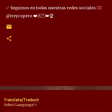
✅ Seguinos en todas nuestras redes sociales 👉🏻
@ireycopero ❤️🇦🇹👑🏆
C
o
m
e
n
t
Translate/Traducir
a
Select Language
▼
r