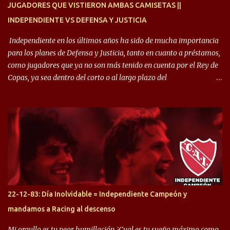
JUGADORES QUE VISTIERON AMBAS CAMISETAS ||
INDEPENDIENTE VS DEFENSA Y JUSTICIA
Independiente en los últimos años ha sido de mucha importancia
para los planes de Defensa y Justicia, tanto en cuanto a préstamos,
como jugadores que ya no son más tenido en cuenta por el Rey de
Copas, ya sea dentro del corto o al largo plazo del
desprendimiento de los mismos. Comenzando a repasar,
arrancamos con alguien que esta con un gran presente en el
Halcón de Varela, como lo es Brian Romero, quien paso a
préstamo allí durante el último mercado de pases y ha rendido de
gran manera, convirtiendo goles importantes, sobre todo en la
copa sudamericana. Pero no sucedió lo mismo en cuanto al
rendimiento que ha producido en el Rojo. Pasando a jugadores que
jugaron en Defensa y ahora están en el rojo, tenemos a la dupla
Gastón Togni y Domingo Blanco, donde ambos explotaron
22-12-83: Día Inolvidable = Independiente Campeón y
futbolísticamente hablando en el equipo de Varela, donde, por
mandamos a Racing al descenso
ejemplo, el caso de Mingo llego a ser tenido en cuenta para el
Seleccionado Argentino, rendimiento que aún no ha logrado
Mi orgullo es tu peor humillación ¿Cual es tu sueño máximo como