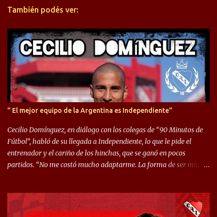
También podés ver:
i
o
s
" El mejor equipo de la Argentina es Independiente"
Cecilio Domínguez, en diálogo con los colegas de “90 Minutos de
Fútbol”, habló de su llegada a Independiente, lo que le pide el
entrenador y el cariño de los hinchas, que se ganó en pocos
partidos. “No me costó mucho adaptarme. La forma de ser mía
me ayuda a que me adapte rápidamente, soy un hombre alegre y
abierto. Creo que lo estoy haciendo muy bien. Cuando llegué,
llegué a un Independiente que juega muy dinámico y me gusta
mucho. Me favorece por la forma de jugar mía y eso también