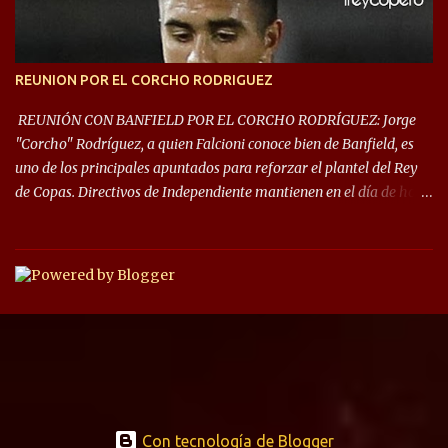
REUNION POR EL CORCHO RODRIGUEZ
REUNIÓN CON BANFIELD POR EL CORCHO RODRÍGUEZ: Jorge
"Corcho" Rodríguez, a quien Falcioni conoce bien de Banfield, es
uno de los principales apuntados para reforzar el plantel del Rey
de Copas. Directivos de Independiente mantienen en el día de hoy
una reunión para dar comienzo a las negociaciones por el
mediocampista del Taladro. La CD de Avellaneda ofrecerá un
préstamo con opción de compra pero, por lo que se sabe, Banfield
busca vender al menos el 50% del pase por una cifra cercana a los
1,5 millones de dólares. El volante central titular del Banfield y
capitán que llegó a la final de la #CopaDiegoMaradona, jugador
ya fue dirigido por Julio César Falcioni en su último paso por el
Taladro, fue titular en todos los partidos de su equipo, tuvo 23
quites, 19 intercepciones y acertó 433 pases, el de mayor cantidad
de sus compañeros, realizó 17 infracciones y solo fue amonestado
Con tecnología de Blogger