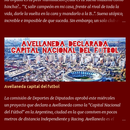
mostrar en Independiente. En e...
hincha?… “Y, salir campeón en mi casa, frente al rival de toda la
vida, darle la vuelta en la cara y mandarlo a la B…”. Suena utópico,
increible e imposible de que suceda. Sin embargo, un solo club en el
mundo se dió ese lujo y fue el Club Atlético Independiente. Los
hinchas del "Rojo" tienen un doble festejo. Por un lado, la el
campeonato del '83 año consagratorio para el Rojo y, por el otro, el
haber mandado al descenso a su eterno rival. 22 de diciembre de
1983 es una fecha que pocos hinchas de Independiente pueden
dejar en el olvido. Es que ese día, el "Rojo" derrotó a Racing por 2 a
0, se consagró campeón y, además, mandó al descenso a su eterno
rival. El clásico de Avellaneda marcó el epílogo del campeonato,
algo totalmente inusual para estas épocas, donde la violencia no
Avellaneda capital del futbol
permite encuentros de riesgo sobre el final de los torneos. En la
década del ochenta y con una democracia flo...
La comisión de Deportes de Diputados aprobó este miércoles
un proyecto que declara a Avellaneda como la “Capital Nacional
del Fútbol” en la Argentina, ciudad en la que conviven en pocos
metros de distancia Independiente y Racing. Avellaneda es el
hogar dos de los clubes denominados “cinco grandes”, tienen sus