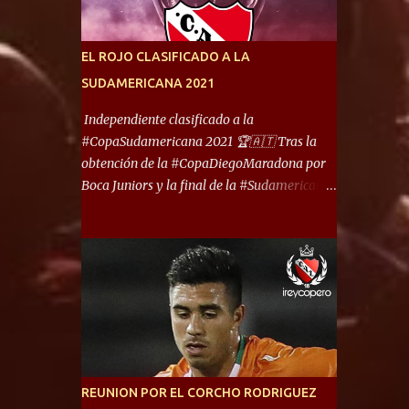
América) los distancian solo 150 metros. Por
ello son protagonistas de un clásico de los
más picantes del fútbol argentino. De ella
EL ROJO CLASIFICADO A LA
también forma parte Arsenal, equipo que
SUDAMERICANA 2021
transitó por la primera división del fútbol
local durante muchos años. Dock Sud es otro
Independiente clasificado a la
de los que comparten esas tierras, aunque el
#CopaSudamericana 2021 🏆🇦🇹 Tras la
foco de atención es la convivencia
obtención de la #CopaDiegoMaradona por
Independiente - Racing. “No encuentro, más
Boca Juniors y la final de la #Sudamericana
allá de Capital Federal, una ciudad que
que tendrá un campeón argentino entre
reúna tantos logros deportivos, tantos
Defensa y Justicia o Lanús, dadas estás dos
clubes y tanta gente en este deporte”,
condiciones el Rey de Copas se clasifica a la
afirmó Facundo Moyano. “Creo que
Copa Sudamericana de este 2021. En este
Avellaneda...
año, la Sudamericana sufrirá modificaciones
en su formato, que iniciará en fase de grupos
con 6 partidos, de los cuales sólo los
primeros de cada grupo jugarán los 8vos.
con los 3ros. mejores de las fases de grupos
REUNION POR EL CORCHO RODRIGUEZ
de la #CopaLibertadores 2021. ¡Este año hay