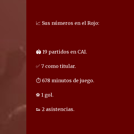
📈 Sus números en el Rojo:
🏟️ 19 partidos en CAI.
✅ 7 como titular.
⏱️ 678 minutos de juego.
⚽ 1 gol.
👟 2 asistencias.