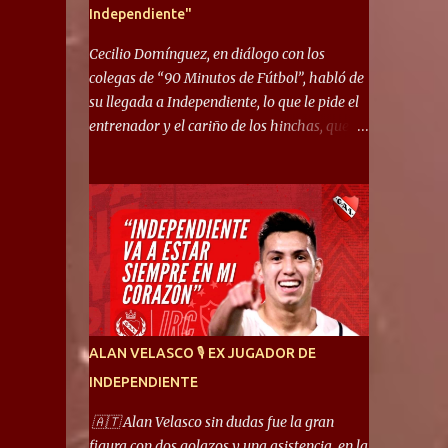
Independiente"
Cecilio Domínguez, en diálogo con los
colegas de “90 Minutos de Fútbol”, habló de
su llegada a Independiente, lo que le pide el
entrenador y el cariño de los hinchas, que se
ganó en pocos partidos. “No me costó
mucho adaptarme. La forma de ser mía me
ayuda a que me adapte rápidamente, soy un
hombre alegre y abierto. Creo que lo estoy
haciendo muy bien. Cuando llegué, llegué a
un Independiente que juega muy dinámico y
me gusta mucho. Me favorece por la forma
de jugar mía y eso también ayudó a que me
adapte”. “Me siento mejor por izquierda,
ALAN VELASCO 🎙 EX JUGADOR DE
pero me gusta mucho jugar de 9, y juego sin
INDEPENDIENTE
problemas por derecha también. Jugar de 9
y de extremo por izquierda es diferente. A mi
🇦🇹 Alan Velasco sin dudas fue la gran
me gusta jugar por fuera, porque tengo mas
figura con dos golazos y una asistencia, en la