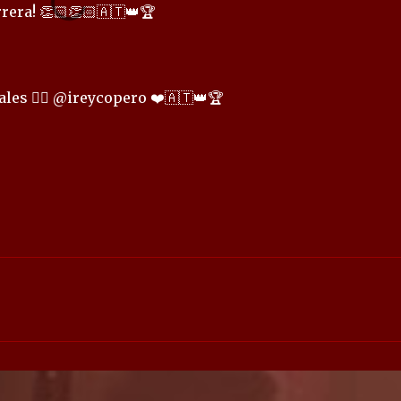
rrera! 👏🏻👏🏻🇦🇹👑🏆
les 👉🏻 @ireycopero ❤️🇦🇹👑🏆