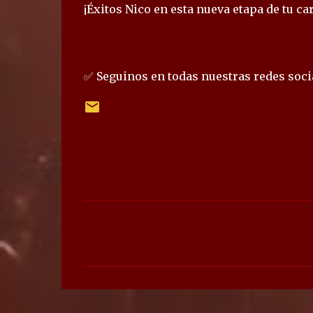
¡Éxitos Nico en esta nueva etapa de tu ca
✅ Seguinos en todas nuestras redes socia
C
o
m
e
n