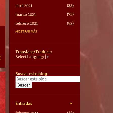
28
abril 2021
75
marzo 2021
82
febrero 2021
MOSTRAR MÁS
85
enero 2021
70
diciembre 2020
95
noviembre 2020
Translate/Traducir:
Select Language
▼
128
octubre 2020
152
septiembre 2020
Buscar este blog
98
agosto 2020
161
julio 2020
52
junio 2020
66
mayo 2020
Entradas
1
abril 2020
18