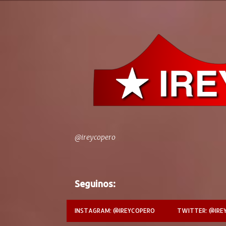
@ireycopero
Seguinos:
INSTAGRAM: @IREYCOPERO
TWITTER: @IRE