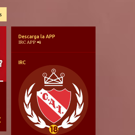
S
Descarga la APP
IRC APP 📲
IRC