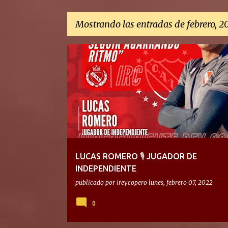
Mostrando las entradas de febrero, 2
E
n
t
r
a
d
a
LUCAS ROMERO 🎙 JUGADOR DE
s
INDEPENDIENTE
publicado por
ireycopero
lunes, febrero 07, 2022
0