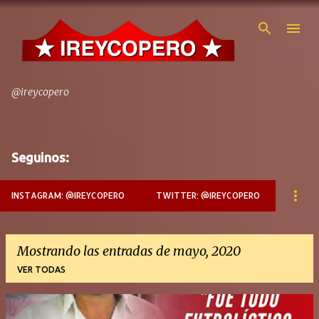
Ir al contenido principal
@ireycopero
Seguinos:
INSTAGRAM: @IREYCOPERO
TWITTER: @IREYCOPERO
Mostrando las entradas de mayo, 2020
VER TODAS
E