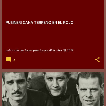
n
t
r
PUSINERI GANA TERRENO EN EL ROJO
a
d
a
s
publicado por
ireycopero
jueves, diciembre 19, 2019
0