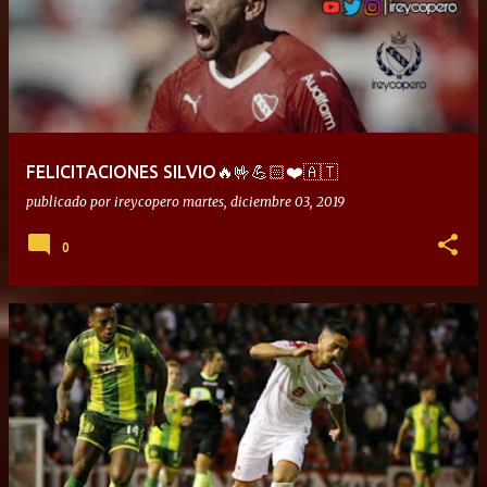
FELICITACIONES SILVIO🔥🤟💪🏻❤️🇦🇹
publicado por
ireycopero
martes, diciembre 03, 2019
0