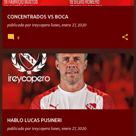
CONCENTRADOS VS BOCA
publicado por
ireycopero
lunes, enero 27, 2020
0
HABLO LUCAS PUSINERI
publicado por
ireycopero
lunes, enero 27, 2020