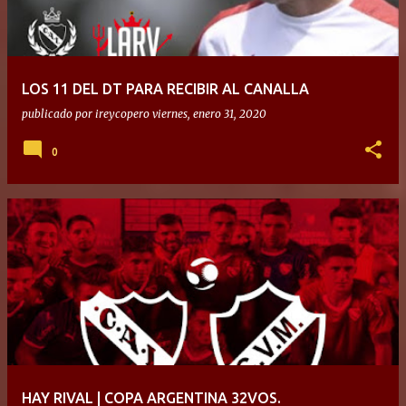
LOS 11 DEL DT PARA RECIBIR AL CANALLA
publicado por
ireycopero
viernes, enero 31, 2020
0
HAY RIVAL | COPA ARGENTINA 32VOS.