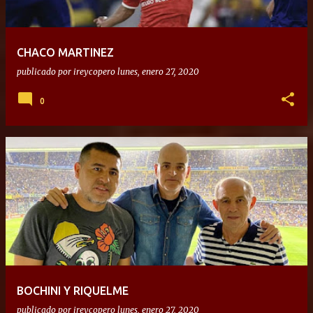
CHACO MARTINEZ
publicado por
ireycopero
lunes, enero 27, 2020
0
BOCHINI Y RIQUELME
publicado por
ireycopero
lunes, enero 27, 2020