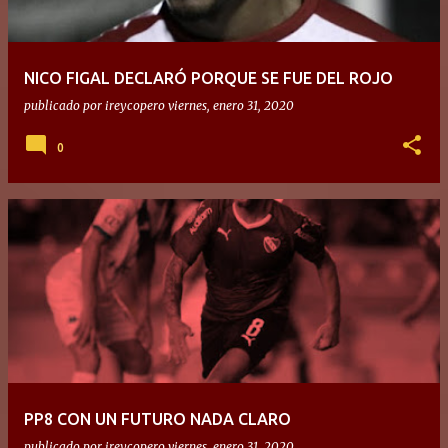
NICO FIGAL DECLARÓ PORQUE SE FUE DEL ROJO
publicado por
ireycopero
viernes, enero 31, 2020
0
PP8 CON UN FUTURO NADA CLARO
publicado por
ireycopero
viernes, enero 31, 2020