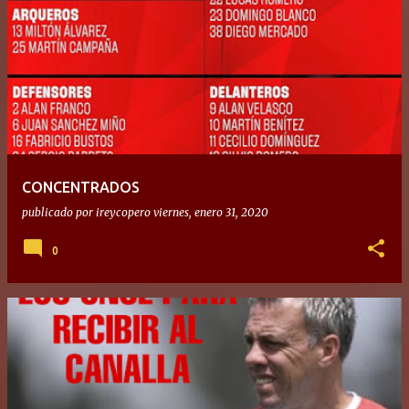
CONCENTRADOS
publicado por
ireycopero
viernes, enero 31, 2020
0