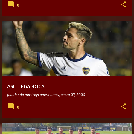
0
ASI LLEGA BOCA
publicado por
ireycopero
lunes, enero 27, 2020
0