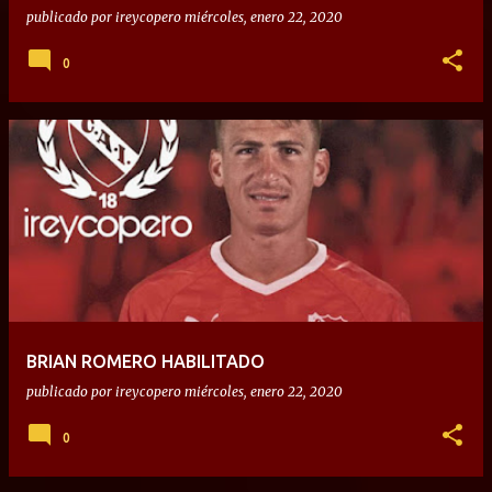
publicado por
ireycopero
miércoles, enero 22, 2020
0
BRIAN ROMERO HABILITADO
publicado por
ireycopero
miércoles, enero 22, 2020
0