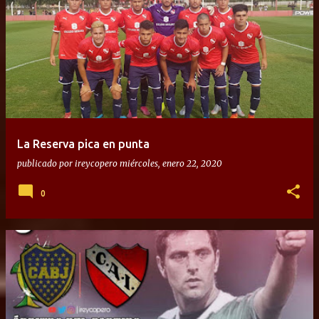
La Reserva pica en punta
publicado por
ireycopero
miércoles, enero 22, 2020
0