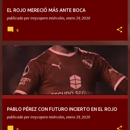
EL ROJO MERECIÓ MÁS ANTE BOCA
publicado por
ireycopero
miércoles, enero 29, 2020
0
PABLO PÉREZ CON FUTURO INCIERTO EN EL ROJO
publicado por
ireycopero
miércoles, enero 29, 2020
0