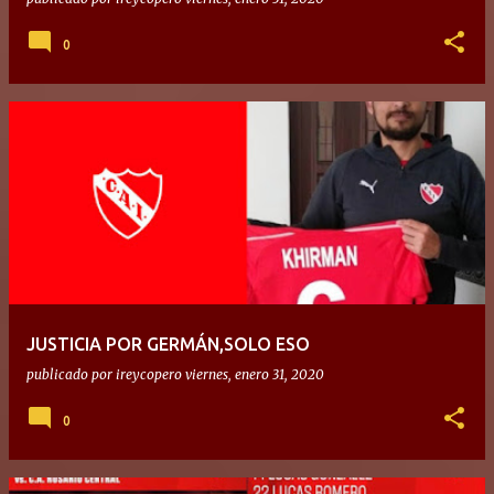
0
JUSTICIA POR GERMÁN,SOLO ESO
publicado por
ireycopero
viernes, enero 31, 2020
0