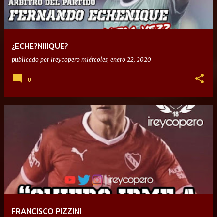
¿ECHE?NIIIQUE?
publicado por
ireycopero
miércoles, enero 22, 2020
0
FRANCISCO PIZZINI