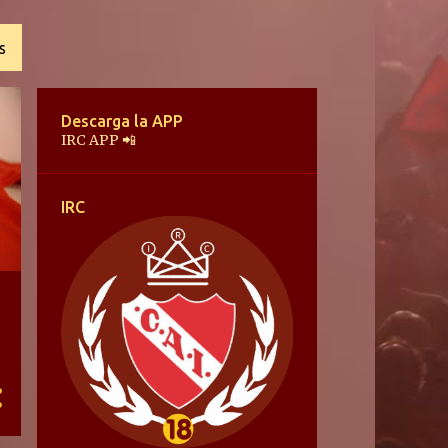
S
Descarga la APP
IRC APP 📲
IRC