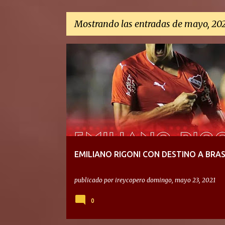
Mostrando las entradas de mayo, 20
E
n
t
r
a
d
a
EMILIANO RIGONI CON DESTINO A BRAS
s
publicado por
ireycopero
domingo, mayo 23, 2021
0