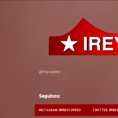
@ireycopero
Seguinos:
INSTAGRAM: @IREYCOPERO
TWITTER: @IRE