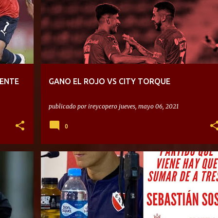
IENTE
GANO EL ROJO VS CITY TORQUE
publicado por
ireycopero
jueves, mayo 06, 2021
0