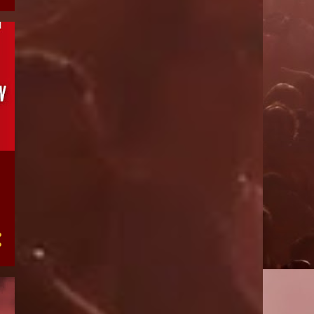
12
septiembre 2019
28
agosto 2019
36
julio 2019
21
junio 2019
96
mayo 2019
77
abril 2019
163
marzo 2019
39
febrero 2019
44
enero 2019
51
diciembre 2018
43
noviembre 2018