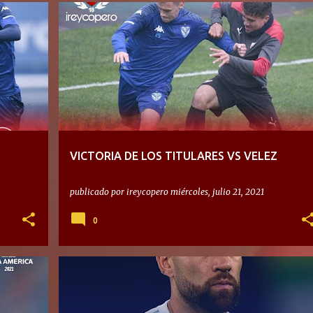
VICTORIA DE LOS TITULARES VS VELEZ
publicado por
ireycopero
miércoles, julio 21, 2021
0