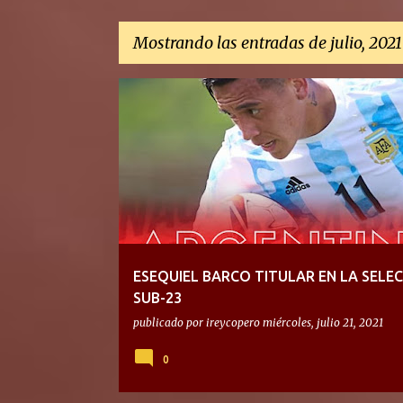
Mostrando las entradas de julio, 2021
E
n
t
r
a
d
a
ESEQUIEL BARCO TITULAR EN LA SELE
s
SUB-23
publicado por
ireycopero
miércoles, julio 21, 2021
0