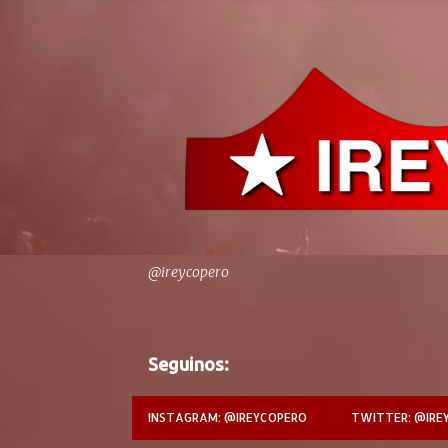
@ireycopero
Seguinos:
INSTAGRAM: @IREYCOPERO
TWITTER: @IRE