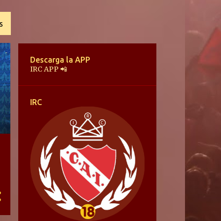
S
Descarga la APP
IRC APP 📲
IRC